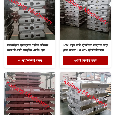
স্বয়ংক্রিয় ফ্লাস্কড মোল্ডিং লাইনের
KW সবুজ বালি ছাঁচনির্মাণ লাইনের জন্য
জন্য সিএনসি ফাউন্ড্রি মোল্ডিং বক্স
ধূসর আয়রন GG25 ছাঁচনির্মাণ বাক্স
এখনই জিজ্ঞাসা করুন
এখনই জিজ্ঞাসা করুন