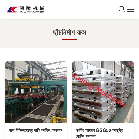
ছাঁচনির্মাণ বাক্স
ভাল বিনিময়যোগ্য বালি কাস্টিং ফ্লাস্ক
নমনীয় আয়রন GGG50 ফাউন্ড্রি
মোল্ডিং ফ্লাস্ক