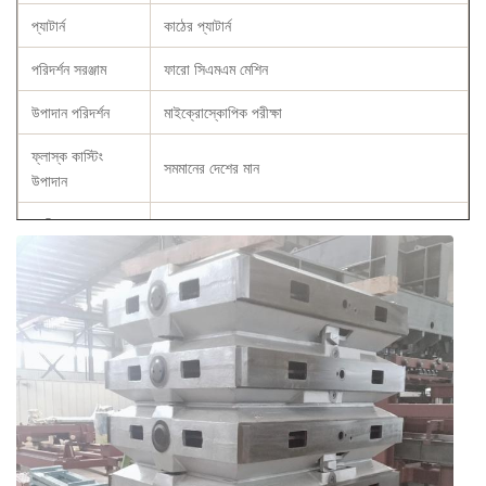
প্যাটার্ন
কাঠের প্যাটার্ন
পরিদর্শন সরঞ্জাম
ফারো সিএমএম মেশিন
উপাদান পরিদর্শন
মাইক্রোস্কোপিক পরীক্ষা
ফ্লাস্ক কাস্টিং
সমমানের দেশের মান
উপাদান
কেমিক্যাল
C, Si, Mn, P, S, Cu
কম্পোজিশন
স্পেসিফিকেশন
গ্রাহকের প্রয়োজন অনুসারে
রাসায়নিক রচনা প্রতিবেদন, প্রসার্য শক্তি এবং কঠোরতা
শংসাপত্র
প্রতিবেদন, অ্যানিলিং সার্টিফিকেট
আবেদন
স্বয়ংক্রিয় ছাঁচনির্মাণ লাইন