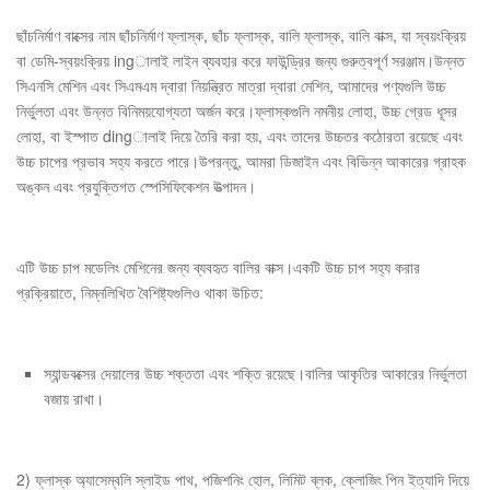
ছাঁচনির্মাণ বাক্সের নাম ছাঁচনির্মাণ ফ্লাস্ক, ছাঁচ ফ্লাস্ক, বালি ফ্লাস্ক, বালি বাক্স, যা স্বয়ংক্রিয়
বা ডেমি-স্বয়ংক্রিয় ingালাই লাইন ব্যবহার করে ফাউন্ড্রির জন্য গুরুত্বপূর্ণ সরঞ্জাম।উন্নত
সিএনসি মেশিন এবং সিএমএম দ্বারা নিয়ন্ত্রিত মাত্রা দ্বারা মেশিন, আমাদের পণ্যগুলি উচ্চ
নির্ভুলতা এবং উন্নত বিনিময়যোগ্যতা অর্জন করে।ফ্লাস্কগুলি নমনীয় লোহা, উচ্চ গ্রেড ধূসর
লোহা, বা ইস্পাত dingালাই দিয়ে তৈরি করা হয়, এবং তাদের উচ্চতর কঠোরতা রয়েছে এবং
উচ্চ চাপের প্রভাব সহ্য করতে পারে।উপরন্তু, আমরা ডিজাইন এবং বিভিন্ন আকারের গ্রাহক
অঙ্কন এবং প্রযুক্তিগত স্পেসিফিকেশন উত্পাদন।
এটি উচ্চ চাপ মডেলিং মেশিনের জন্য ব্যবহৃত বালির বাক্স।একটি উচ্চ চাপ সহ্য করার
প্রক্রিয়াতে, নিম্নলিখিত বৈশিষ্ট্যগুলিও থাকা উচিত:
স্যান্ডবক্সের দেয়ালের উচ্চ শক্ততা এবং শক্তি রয়েছে।বালির আকৃতির আকারের নির্ভুলতা
বজায় রাখা।
2) ফ্লাস্ক অ্যাসেম্বলি স্লাইড পাথ, পজিশনিং হোল, লিমিট ব্লক, ক্লোজিং পিন ইত্যাদি দিয়ে