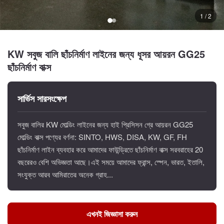
1 / 2
KW সবুজ বালি ছাঁচনির্মাণ লাইনের জন্য ধূসর আয়রন GG25
ছাঁচনির্মাণ বাক্স
সার্ভিস সারসংক্ষেপ
সবুজ বালির KW মোল্ডিং লাইনের জন্য হাই প্রিসিসন গ্রে আয়রন GG25
মোল্ডিং বাক্স পণ্যের বর্ণনা: SINTO, HWS, DISA, KW, GF, FH
ছাঁচনির্মাণ লাইন ব্যবহার করে আমাদের ফাউন্ড্রিতে ছাঁচনির্মাণ বাক্স সরবরাহের 20
বছরেরও বেশি অভিজ্ঞতা আছে।এই সময়ে আমাদের ফ্রান্স, স্পেন, ভারত, ইতালি,
সংযুক্ত আরব আমিরাতের অনেক গ্রাহ...
এখনই জিজ্ঞাসা করুন