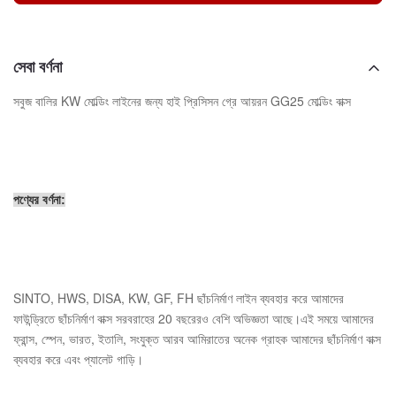
সেবা বর্ণনা
সবুজ বালির KW মোল্ডিং লাইনের জন্য হাই প্রিসিসন গ্রে আয়রন GG25 মোল্ডিং বাক্স
পণ্যের বর্ণনা:
SINTO, HWS, DISA, KW, GF, FH ছাঁচনির্মাণ লাইন ব্যবহার করে আমাদের
ফাউন্ড্রিতে ছাঁচনির্মাণ বাক্স সরবরাহের 20 বছরেরও বেশি অভিজ্ঞতা আছে।এই সময়ে আমাদের
ফ্রান্স, স্পেন, ভারত, ইতালি, সংযুক্ত আরব আমিরাতের অনেক গ্রাহক আমাদের ছাঁচনির্মাণ বাক্স
ব্যবহার করে এবং প্যালেট গাড়ি।