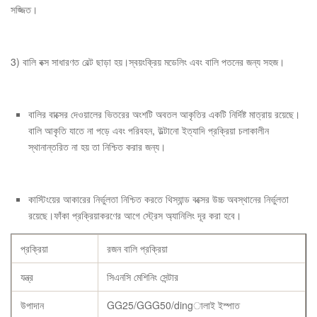
সজ্জিত।
3) বালি বক্স সাধারণত বেল্ট ছাড়া হয়।স্বয়ংক্রিয় মডেলিং এবং বালি পতনের জন্য সহজ।
বালির বাক্সের দেওয়ালের ভিতরের অংশটি অবতল আকৃতির একটি নির্দিষ্ট মাত্রায় রয়েছে।
বালি আকৃতি যাতে না পড়ে এবং পরিবহন, উল্টানো ইত্যাদি প্রক্রিয়া চলাকালীন
স্থানান্তরিত না হয় তা নিশ্চিত করার জন্য।
কাস্টিংয়ের আকারের নির্ভুলতা নিশ্চিত করতে থিস্যান্ড বক্সের উচ্চ অবস্থানের নির্ভুলতা
রয়েছে।ফাঁকা প্রক্রিয়াকরণের আগে স্ট্রেস অ্যানিলিং দূর করা হবে।
প্রক্রিয়া
রজন বালি প্রক্রিয়া
যন্ত্র
সিএনসি মেশিনিং সেন্টার
উপাদান
GG25/GGG50/dingালাই ইস্পাত