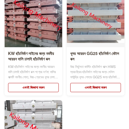
KW ছাঁচনির্মাণ লাইনের জন্য নমনীয়
ধূসর আয়রন GG25 ছাঁচনির্মাণ মেটাল
আয়রন বালি ঢালাই ছাঁচনির্মাণ বক্স
বক্স
KW ছাঁচনির্মাণ লাইনের জন্য নমনীয় আয়রন
উচ্চ নির্ভুলতা কাস্টিং ছাঁচনির্মাণ বাক্স HWS
বালি ঢালাই ছাঁচনির্মাণ বক্স পণ্যের বর্ণনা: বালির
স্বয়ংক্রিয় ছাঁচনির্মাণ লাইনের জন্য মেটাল
বাক্সটি নমনীয় লোহা, উচ্চ-গ্রেডের ধূসর ঢালাই
ফাউন্ড্রি ধূসর লোহার GG25 জন্য ছাঁচনির্মাণ
লোহা বা ঢালাইকৃত ইস্পাত প্লেট দিয়ে তৈরি যা
বাক্স পণ্যের বর্ণনা: মোল্ড ফ্লাস্কের নাম মোল্ডিং
ভাল দৃঢ়তা এবং উচ্চ চাপের শক প্রতিরোধের
বক্স, মোল্ডিং ফ্লাস্ক, মোল্ড ফ্লাস্ক, বালি
এখনই জিজ্ঞাসা করুন
এখনই জিজ্ঞাসা করুন
বৈশিষ্ট্যযুক্ত।আমরা গ্রাহকদের প্রয়োজনীয়তা
ফ্লাস্ক, বালি বাক্স, যা স্বয়ংক্রিয় বা ডেমি-
অনুসারে বিভিন্ন ধরণের বালির বাক্স ডিজা...
স্বয়ংক্রিয় ingালাই লাইন ব্যবহা...