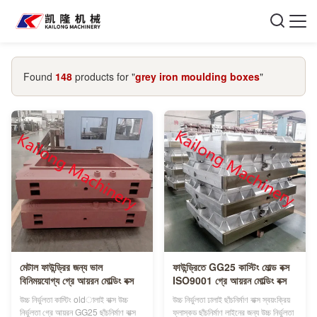
Found
148
products for "
grey iron moulding boxes
"
মেটাল ফাউন্ড্রির জন্য ভাল
ফাউন্ড্রিতে GG25 কাস্টিং মোল্ড বক্স
বিনিময়যোগ্য গ্রে আয়রন মোল্ডিং বক্স
ISO9001 গ্রে আয়রন মোল্ডিং বক্স
উচ্চ নির্ভুলতা কাস্টিং oldালাই বাক্স উচ্চ
উচ্চ নির্ভুলতা ঢালাই ছাঁচনির্মাণ বাক্স স্বয়ংক্রিয়
নির্ভুলতা গ্রে আয়রন GG25 ছাঁচনির্মাণ বাক্স
ফ্লাস্কড ছাঁচনির্মাণ লাইনের জন্য উচ্চ নির্ভুলতা