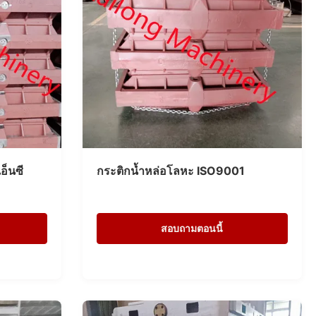
อ็นซี
กระติกน้ำหล่อโลหะ ISO9001
สอบถามตอนนี้