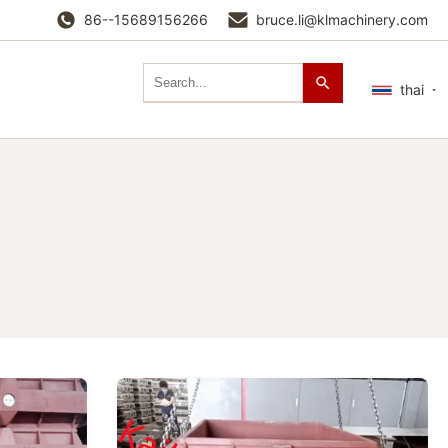
86--15689156266
bruce.li@klmachinery.com
thai