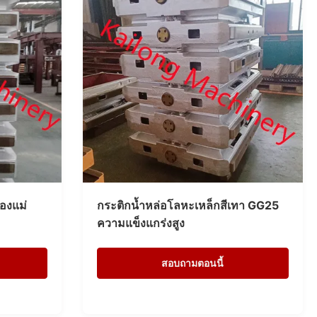
องแม่
กระติกน้ำหล่อโลหะเหล็กสีเทา GG25
ความแข็งแกร่งสูง
สอบถามตอนนี้