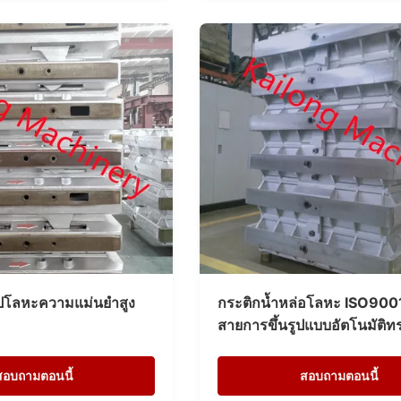
ูปโลหะความแม่นยำสูง
กระติกน้ำหล่อโลหะ ISO900
สายการขึ้นรูปแบบอัตโนมัติทร
สอบถามตอนนี้
สอบถามตอนนี้