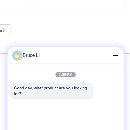
ัดไป
Bruce Li
บริการ
7:29 PM
Good day, what product are you looking 
สายปั้น
for?
กล่องปั้น
Foundry Molding Box
กล่องขึ้นรูปสำหรับโรงหล่อโลหะ
ขวดปั้น