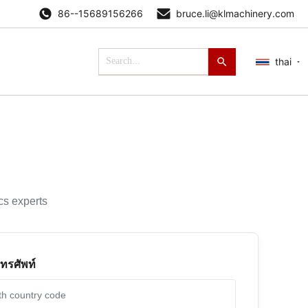
86--15689156266
bruce.li@klmachinery.com
thai
cs experts
ทรศัพท์