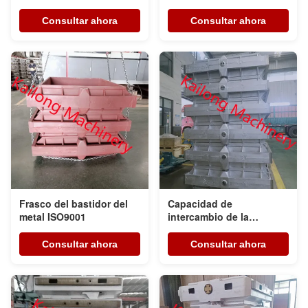
hierro GGG50
trabajan a máquina
Consultar ahora
Consultar ahora
Frasco del bastidor del
Capacidad de
metal ISO9001
intercambio de la
asamblea de Grey Iron
Metal Casting Flask
Consultar ahora
Consultar ahora
buena