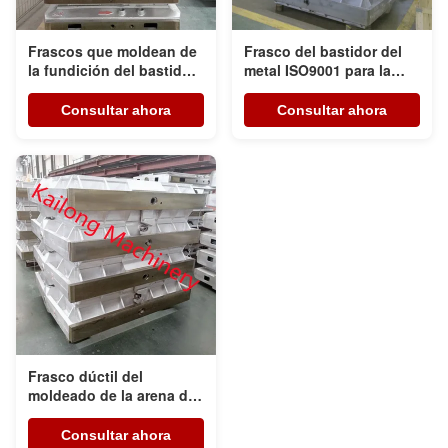
Frascos que moldean de
Frasco del bastidor del
la fundición del bastidor
metal ISO9001 para la
del metal de la alta
línea de moldeado
precisión
automática de la arena
Consultar ahora
Consultar ahora
verde
Frasco dúctil del
moldeado de la arena de
la fundición del hierro
GGG50
Consultar ahora