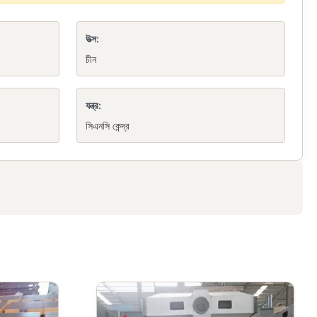
উত্স:
চীন
যন্ত্র:
সিএনসি কেন্দ্র