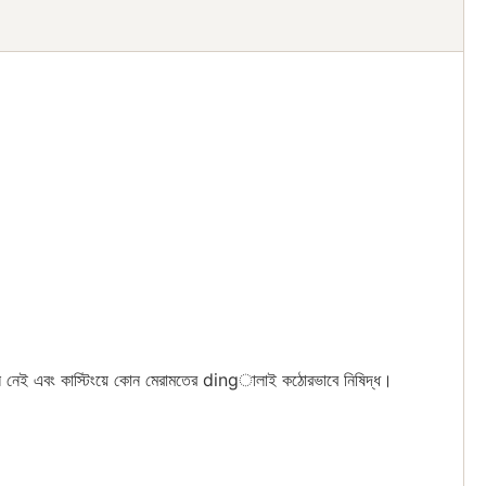
ে ফাটল নেই এবং কাস্টিংয়ে কোন মেরামতের dingালাই কঠোরভাবে নিষিদ্ধ।