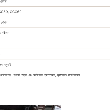
েন্টার
া GGG50, GGG60
মেশিন
 পরীক্ষা
এ
জন অনুযায়ী
প্রতিবেদন, প্রসার্য শক্তি এবং কঠোরতা প্রতিবেদন, অ্যানিলিং সার্টিফিকেট