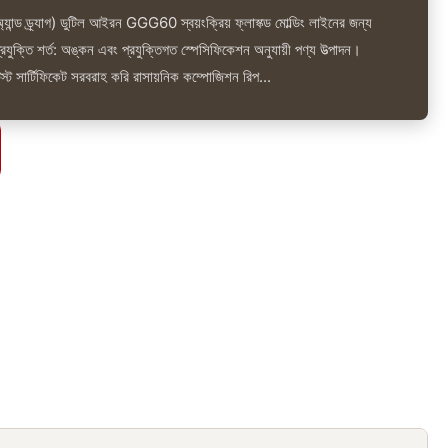
প অ্যান্ড ড্র্যাগ) ডুটিল আইরন GGG60 স্বয়ংক্রিয় ফ্লাস্ক্ড মোল্ডিং লাইনের জন্য
টার প্রযুক্তি শর্ত: অঙ্কন এবং প্রযুক্তিগত স্পেসিফিকেশন অনুযায়ী পণ্য উত্পাদন।
স্ট সার্টিফিকেট সরবরাহ করি রাসায়নিক কম্পোজিশন রিপ...