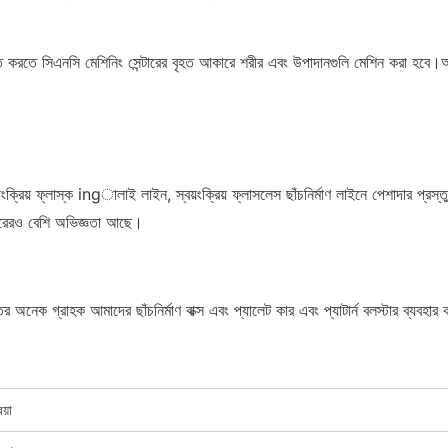
শ্চিত করতে সিএনসি মেশিনিং সেন্টারের বৃহত আকারে শরীর এবং উপাদানগুলি মেশিন করা হব
 আধা-স্বয়ংক্রিয় ফ্লাস্ক ingালাই লাইন, স্বয়ংক্রিয় ফ্লাসলেস ছাঁচনির্মাণ লাইনে প
বছরেরও বেশি অভিজ্ঞতা আছে।
 অনেক গ্রাহক আমাদের ছাঁচনির্মাণ বাক্স এবং প্যালেট কার এবং প্যাটার্ন বলস্টার ব্যবহার
য়া