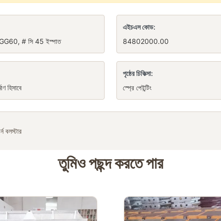
এইচএস কোড:
 GGG60, # সি 45 ইস্পাত
84802000.00
পৃষ্ঠের চিকিত্সা:
্মাণ হিসাবে
স্প্রে পেইন্টিং
র্ন বলস্টার
তুমিও পছন্দ করতে পার