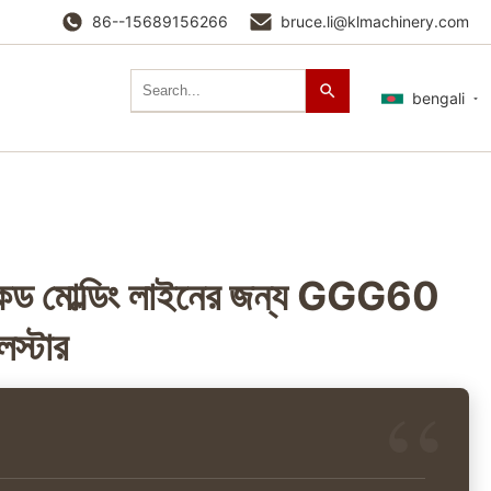
86--15689156266
bruce.li@klmachinery.com
bengali
লাস্কড মোল্ডিং লাইনের জন্য GGG60
বলস্টার