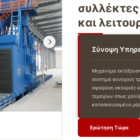
συλλέκτες
και λειτου
Σύνοψη Υπηρ
Μηχάνημα εκτόξευση
σύστημα συνεχούς τρ
αφαίρεση σκουριάς κ
τεμαχίων όπως χαλύβ
κατασκευασμένα μέρη
Ερώτηση Τώρα
Ερώτηση Τώρα