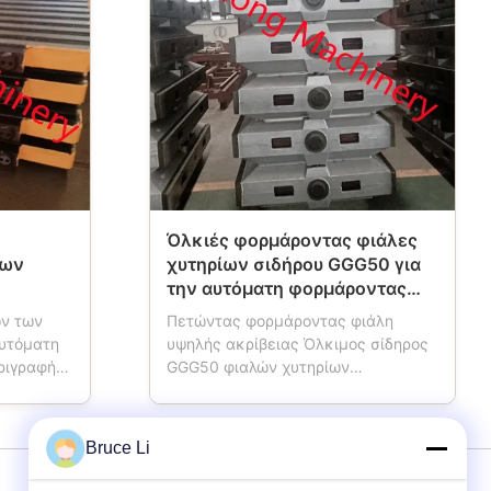
Όλκιές φορμάροντας φιάλες
των
χυτηρίων σιδήρου GGG50 για
την αυτόματη φορμάροντας
γραμμή HWS
ν των
Πετώντας φορμάροντας φιάλη
αυτόματη
υψηλής ακρίβειας Όλκιμος σίδηρος
ριγραφή
GGG50 φιαλών χυτηρίων
 παλετών
φορμάροντας για την αυτόματη
φορμάροντας γραμμή HWS
ια. Όταν η
Ονομασμένη κιβωτίων σχήματος
Bruce Li
ς,
επίσης φιάλη σχήματος, φιάλη
τέσσερις
φορμών, φιάλη άμμου, κιβώτιο