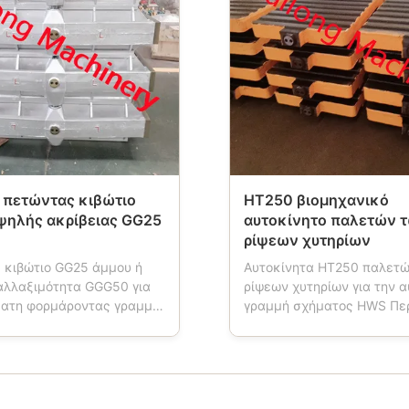
 πετώντας κιβώτιο
HT250 βιομηχανικό
ψηλής ακρίβειας GG25
αυτοκίνητο παλετών 
ρίψεων χυτηρίων
 κιβώτιο GG25 άμμου ή
Αυτοκίνητα HT250 παλετώ
αλλαξιμότητα GGG50 για
ρίψεων χυτηρίων για την 
ματη φορμάροντας γραμμή
γραμμή σχήματος HWS Πε
ή προϊόντων: Ονομασμένη
προϊόντων: Το αυτοκίνητο
μμου επίσης κιβώτιο
είναι ένα εργαλείο που
, φορμάροντας φιάλη,
χρησιμοποιείται στα χυτήρ
ρμών, φιάλη άμμου,
εργασία μηχανών σχήματο
μμου, το οποίο είναι
αυτοκίνητο παλετών έχει 