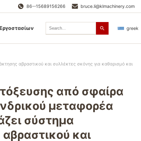
86--15689156266
bruce.li@klmachinery.com
 Εργοστασίων
greek
κτησης αβραστικού και συλλέκτες σκόνης για καθαρισμό και
τόξευσης από σφαίρα
ινδρικού μεταφορέα
άζει σύστημα
 αβραστικού και