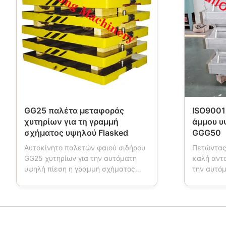
GG25 παλέτα μεταφοράς
ISO9001
χυτηρίων για τη γραμμή
άμμου υ
σχήματος υψηλού Flasked
GGG50
Αυτοκίνητο παλετών φαιού σιδήρου
Πετώντας
GG25 χυτηρίων για την αυτόματη
καλή αντ
υψηλή πίεση η γραμμή σχήματος
την αυτό
Περιγραφή προϊόντων: Το
Περιγραφ
αυτοκίνητο παλετών είναι ένα
φιαλών ά
εργαλείο που χρησιμοποιείται στα
σχήματος
χυτήρια. Όταν η εργασία μηχανών
φιάλη φο
σχήματος, αυτοκίνητο παλετών έχει
κιβώτιο ά