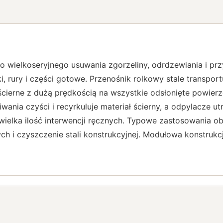
o wielkoseryjnego usuwania zgorzeliny, odrdzewiania i pr
ki, rury i części gotowe. Przenośnik rolkowy stale transp
cierne z dużą prędkością na wszystkie odsłonięte powier
ania czyści i recyrkuluje materiał ścierny, a odpylacze u
wielka ilość interwencji ręcznych. Typowe zastosowania o
h i czyszczenie stali konstrukcyjnej. Modułowa konstrukc