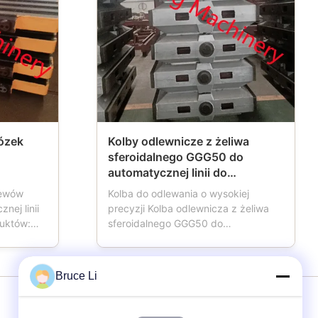
ózek
Kolby odlewnicze z żeliwa
sferoidalnego GGG50 do
automatycznej linii do
formowania HWS
lewów
Kolba do odlewania o wysokiej
nej linii
precyzji Kolba odlewnicza z żeliwa
duktów:
sferoidalnego GGG50 do
ie
automatycznej linii do formowania
dy
HWS Skrzynka formierska nazywana
ała,
również kolbą formierską, kolbą
Bruce Li
koła,
formierską, kolbą piaskową,
pudła
piaskownicą, która jest ważnym
 zwykle
narzędziem dla odlewni