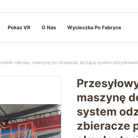
Pokaz VR
O Nas
Wycieczka Po Fabryce
ośnik rolkowy, maszynę do strzelania, łączącą system odzyskiwania 
Przesyłowy
maszynę do
system odz
zbieracze p