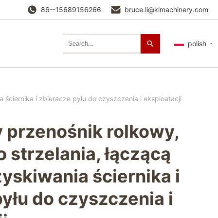
86--15689156266
bruce.li@klmachinery.com
polish
ściernika i zbieracze pyłu do czyszczenia i eksploatacji
 przenośnik rolkowy,
 strzelania, łączącą
yskiwania ściernika i
yłu do czyszczenia i