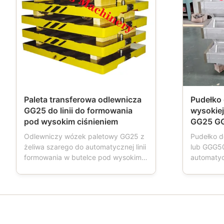
Paleta transferowa odlewnicza
Pudełko 
GG25 do linii do formowania
wysokiej
pod wysokim ciśnieniem
GG25 G
Odlewniczy wózek paletowy GG25 z
Pudełko d
żeliwa szarego do automatycznej linii
lub GGG5
formowania w butelce pod wysokim
automatycz
ciśnieniem Opis produktów: Wózek
produktu:
paletowy to narzędzie stosowane w
również s
odlewniach.Gdy maszyna do
skrzynką 
formowania działa, wózek paletowy
formiersk
ma cztery koła, które napędzają
piaskiem,
transport pudła formy, wózek
narzędzie