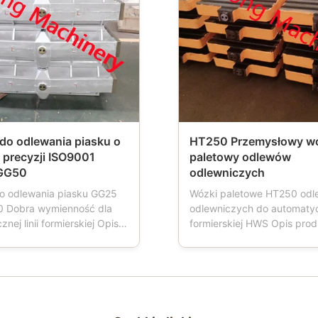
do odlewania piasku o
HT250 Przemysłowy w
 precyzji ISO9001
paletowy odlewów
GG50
odlewniczych
o odlewania piasku GG25
Wózki paletowe HT250 od
0 Dobra wymienność dla
odlewniczych do automatycz
nej linii formierskiej Opis
formierskiej HWS Opis pro
 Piaskowce nazywane są
Wózek paletowy to narzędz
krzynką formierską,
stosowane w odlewniach.G
formierską, skrzynką
maszyna do formowania dzi
ą, piaskownicą, skrzynką z
wózek paletowy ma cztery 
 co jest ważnym
które napędzają transport 
m dla odlewni
formy, wózek paletowy jest