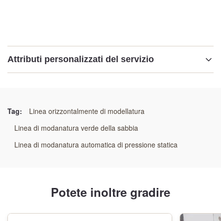
Attributi personalizzati del servizio
Processi:
Colata di sabbia verde
Tag:
Linea orizzontalmente di modellatura
Materiale:
Linea di modanatura verde della sabbia
Ferro da stiro
Linea di modanatura automatica di pressione statica
Applicabilità:
Parti del ghisa
Potete inoltre gradire
Garanzia: