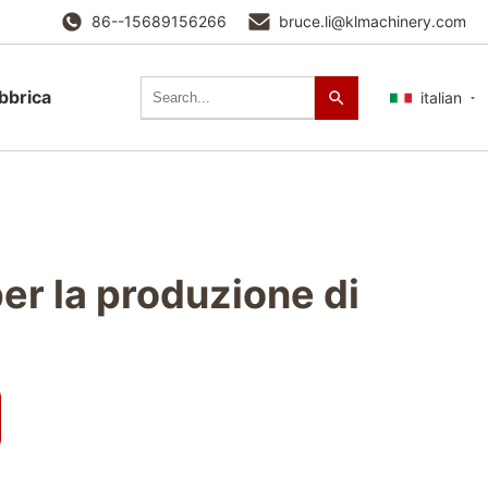
86--15689156266
bruce.li@klmachinery.com
abbrica
italian
er la produzione di