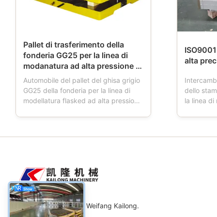
Pallet di trasferimento della
ISO9001 
fonderia GG25 per la linea di
alta pr
modanatura ad alta pressione di
Flasked
Automobile del pallet del ghisa grigio
Intercamb
GG25 della fonderia per la linea di
dello sta
modellatura flasked ad alta pressione
la linea d
automatica Descrizione di prodotti:
Descrizion
L'automobile del pallet è uno
della sabb
strumento utilizzato in fonderie.
staffa di 
Quando la fresatrice funziona,
modanatur
l'automobile del pallet ha quattro
la boccett
ruote, che sta ...
di sabbia, 
Macchinario Co., srl di Weifang Kailong.