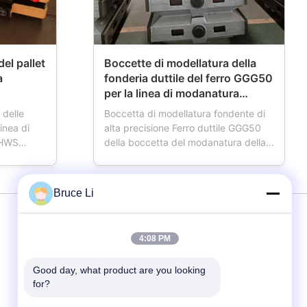
el pallet
Boccette di modellatura della
a
fonderia duttile del ferro GGG50
per la linea di modanatura
automatica di HWS
 delle
Boccetta di modellatura fondente di
linea di
alta precisione Ferro duttile GGG50
 HWS
della boccetta del modanatura della
utomobile
fonderia per la linea di modanatura
ilizzato in
automatica di HWS La staffa di
ice
fonderia inoltre ha nominato la
Bruce Li
allet ha
boccetta di modellatura, la boccetta
ucendo il
della muffa, la boccetta della sabbia,
contenitore di ...
Servizi
4:08 PM
Good day, what product are you looking 
Linea di modanatura
for?
Staffe di fonderia