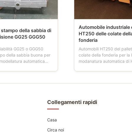
Automobile industriale d
stampo della sabbia di
HT250 delle colate dell
ecisione GG25 GGG50
fonderia
iabilità GG25 o GGG50
Automobili HT250 del pallet
mpo della sabbia buona per
colate della fonderia per la 
i modellatura automatica
modanatura automatica di
e di prodotto: Le boccette
Descrizione di prodotti: L'a
ia inoltre hanno nominato la
del pallet è uno strumento ut
fonderia, la boccetta del
fonderie. Quando la fresatr
a, la boccetta della muffa,
funziona, l'automobile del p
a della sabbia, contenitore
quattro ruote, che sta cond
...
trasporto della ...
Collegamenti rapidi
Casa
Circa noi