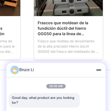
Frascos que moldean de la
os
fundición dúctil del hierro
ión
GGG50 para la línea de
moldeado automática del HWS
orma de
Frasco que moldea de lanzamiento
ón para la
de la alta precisión Hierro dúctil
ca del
GGG50 del frasco del moldeado de la
tos: El
fundición para la línea de moldeado
una
automática del HWS La caja de
ciones.
moldeo también nombró el frasco que
Bruce Li
máquina de
moldeaba, frasco del molde, frasco
taforma
de la arena, la caja de la arena, que
.
es herramientas ...
servicios
10:30 AM
Good day, what product are you looking 
Línea de moldeado
for?
Cajas de moldeo