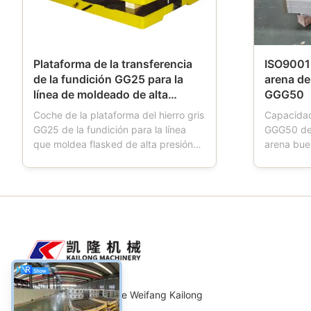
Plataforma de la transferencia
ISO9001 
de la fundición GG25 para la
arena de
línea de moldeado de alta
GGG50
presión de Flasked
Coche de la plataforma del hierro gris
Capacidad
GG25 de la fundición para la línea
GGG50 de 
que moldea flasked de alta presión
arena bue
automática Descripción de
automátic
productos: El coche de la plataforma
Los frasc
es una herramienta usada en
nombraron
fundiciones. Cuando los trabajos de
del molde
la máquina de moldear, el coche de la
frasco de 
plataforma tienen cuatro ...
arena, que
Maquinaria Co., Ltd. de Weifang Kailong