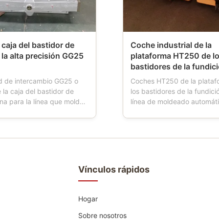
caja del bastidor de
Coche industrial de la
 la alta precisión GG25
plataforma HT250 de l
bastidores de la fundic
 de intercambio GG25 o
Coches HT250 de la plataf
la caja del bastidor de
los bastidores de la fundici
na para la línea que moldea
línea de moldeado automáti
a Descripción de producto:
HWS Descripción de produc
os de la arena también
coche de la plataforma es 
 la caja de moldeo, frasco
herramienta usada en fundi
ado, frasco del molde,
Cuando los trabajos de la 
la arena, la caja de la
moldear, el coche de la pla
 es herramientas ...
tienen cuatro ruedas, que ..
Vínculos rápidos
Hogar
Sobre nosotros