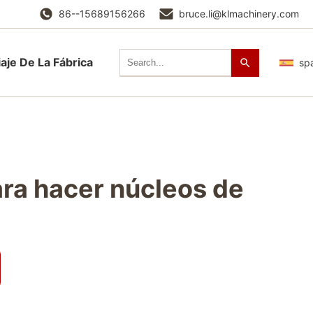
86--15689156266
bruce.li@klmachinery.com
iaje De La Fábrica
sp
ra hacer núcleos de