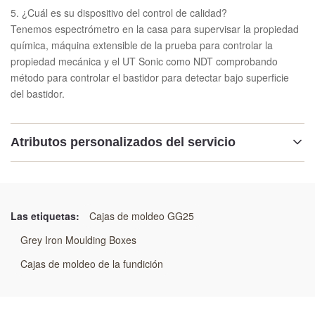
5. ¿Cuál es su dispositivo del control de calidad?
Tenemos espectrómetro en la casa para supervisar la propiedad
química, máquina extensible de la prueba para controlar la
propiedad mecánica y el UT Sonic como NDT comprobando
método para controlar el bastidor para detectar bajo superficie
del bastidor.
Atributos personalizados del servicio
Tecnología:
Proceso de la arena de la resina
Las etiquetas:
Cajas de moldeo GG25
Uso:
Grey Iron Moulding Boxes
Línea que moldea automática
Cajas de moldeo de la fundición
El trabajar a máquina: