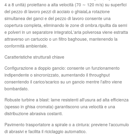
4 a 8 unità) proiettano a alta velocità (70 ∼ 120 m/s) su superfici
del pezzo di lavoro pezzi di acciaio o ghiaiaLa rotazione
simultanea dei ganci e del pezzo di lavoro consente una
copertura completa, eliminando le zone di ombra.ripulita da semi
e polveri in un separatore integratoL'aria polverosa viene estratta
attraverso un cartuccio o un filtro baghouse, mantenendo la
conformità ambientale.
Caratteristiche strutturali chiave
Configurazione a doppio gancio: consente un funzionamento
indipendente o sincronizzato, aumentando il throughput
consentendo il carico/scarico su un gancio mentre l'altro viene
bombardato.
Robuste turbine a blast: lame resistenti all'usura ad alta efficienza
(spesso in ghisa cromata) garantiscono una velocità e una
distribuzione abrasiva costanti.
Pavimento trasportatore a spirale o a cintura: previene l'accumulo
di abrasivi e facilita il riciclaggio automatico.