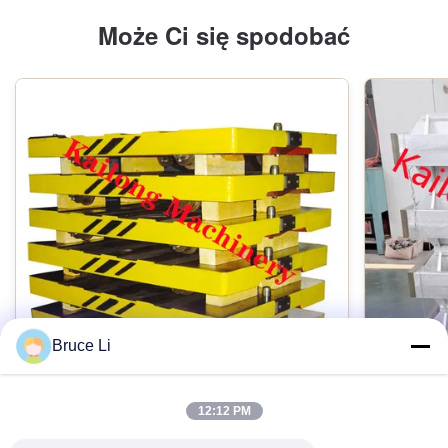
Może Ci się spodobać
Bruce Li
12:12 PM
Paleta transferowa odlewnicza GG25 do
Pudełko 