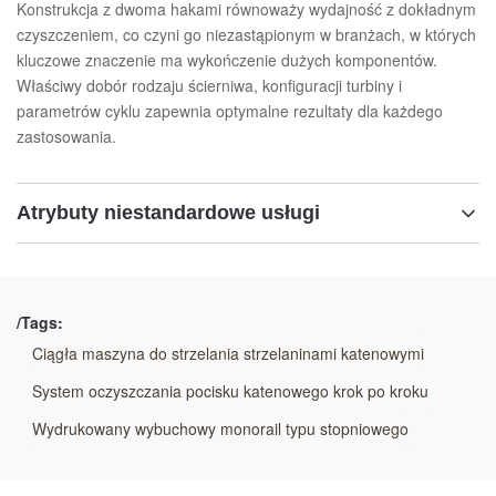
Konstrukcja z dwoma hakami równoważy wydajność z dokładnym
czyszczeniem, co czyni go niezastąpionym w branżach, w których
kluczowe znaczenie ma wykończenie dużych komponentów.
Właściwy dobór rodzaju ścierniwa, konfiguracji turbiny i
parametrów cyklu zapewnia optymalne rezultaty dla każdego
zastosowania.
Atrybuty niestandardowe usługi
Podkreślić:
Rodzaj zawiesiny maszyny strzeleckiej
,
/Tags:
Maszyna do śrutowania typu wieszakowego
Ciągła maszyna do strzelania strzelaninami katenowymi
System oczyszczania pocisku katenowego krok po kroku
Wydrukowany wybuchowy monorail typu stopniowego