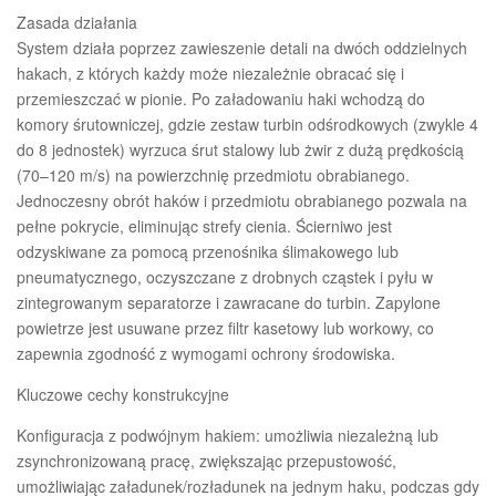
Zasada działania
System działa poprzez zawieszenie detali na dwóch oddzielnych
hakach, z których każdy może niezależnie obracać się i
przemieszczać w pionie. Po załadowaniu haki wchodzą do
komory śrutowniczej, gdzie zestaw turbin odśrodkowych (zwykle 4
do 8 jednostek) wyrzuca śrut stalowy lub żwir z dużą prędkością
(70–120 m/s) na powierzchnię przedmiotu obrabianego.
Jednoczesny obrót haków i przedmiotu obrabianego pozwala na
pełne pokrycie, eliminując strefy cienia. Ścierniwo jest
odzyskiwane za pomocą przenośnika ślimakowego lub
pneumatycznego, oczyszczane z drobnych cząstek i pyłu w
zintegrowanym separatorze i zawracane do turbin. Zapylone
powietrze jest usuwane przez filtr kasetowy lub workowy, co
zapewnia zgodność z wymogami ochrony środowiska.
Kluczowe cechy konstrukcyjne
Konfiguracja z podwójnym hakiem: umożliwia niezależną lub
zsynchronizowaną pracę, zwiększając przepustowość,
umożliwiając załadunek/rozładunek na jednym haku, podczas gdy