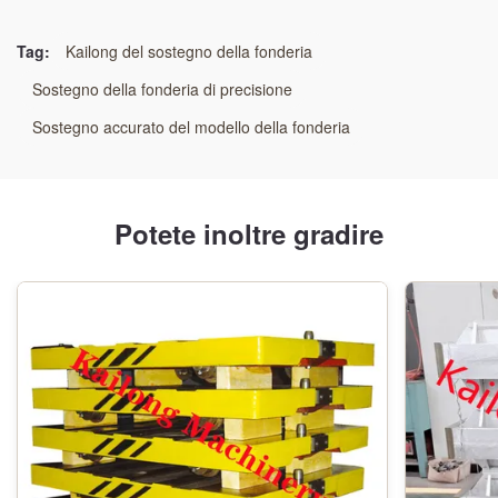
Sostenere il rapido mutamento dei modelli
,
Piastra di supporto per linee di stampaggio
Tag:
Kailong del sostegno della fonderia
automatizzate
Sostegno della fonderia di precisione
,
Portatore di modelli di fonderia a commutazione rapida
Sostegno accurato del modello della fonderia
Potete inoltre gradire