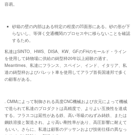
容易。
砂箱の壁の内部はある特定の程度の凹面形にある。砂の形が下
らないし、等弾く交通機関のプロセス中に移らないことを確認
するため。
私達はSINTO、HWS、DISA、KW、GFのFHのモールド・ライン
を使用して鋳物場に供給の鋳型枠20年以上経験の過す。
Meantimes、私達にフランス、スペイン、インド、イタリア、私
達の鋳型枠およびパレット車を使用してアラブ首長国連邦で多く
の顧客がある。
. CMMによって制御される高度CNC機械および次元によって機械
で造られて私達のプロダクトは高精度で、よりよい互換性を達成
する。フラスコは延性がある鉄、高い等級のねずみ鋳鉄、または
鋼鉄溶接と製造され、より高い剛性率があり、高圧影響に耐えて
もいい。さらに、私達は顧客のデッサンおよび技術仕様の異なっ