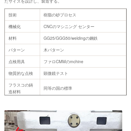
たサイズを設計し、製造する。
技術
樹脂の砂プロセス
機械化
CNCのマシニング センター
材料
GG25/GGG50/weldingの鋼鉄
パターン
木パターン
点検用具
ファロCMMのmchine
物質的な点検
顕微鏡テスト
フラスコの鋳
同等の国の標準
造材料
Chemicialの構
C、Si、Mn、P、SのCU
成
指定
顧客の要求によって