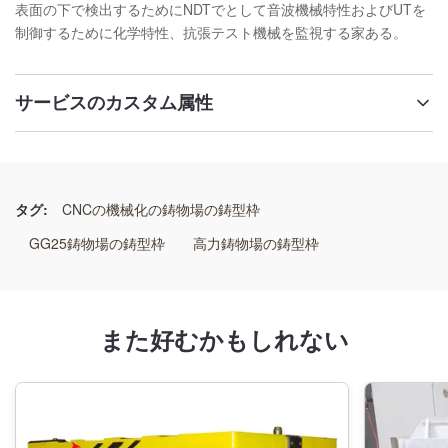
表面の下で検出するためにNDTでとして音波機械特性およびUTを
制御するために化学特性、抗張テスト機械を監視する家ある。
サービスのカスタム属性
名前:
鋳物場型箱
タグ:
CNCの機械化の鋳物場の鋳型枠
材料:
GG25鋳物場の鋳型枠
高力鋳物場の鋳型枠
GG25、GGG50または溶接の鋼鉄
次元:
また好むかもしれない
顧客のreuqirementとして
条件:
新しい