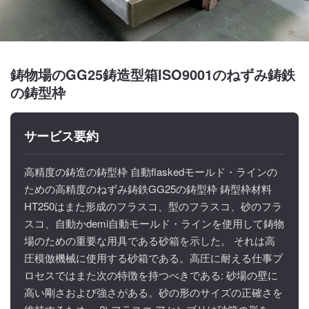
鋳物場のGG25鋳造型箱ISO9001のねずみ鋳鉄
の鋳型枠
サービス要約
高精度の鋳造の鋳型枠 自動flaskedモールド・ラインの
ための高精度のねずみ鋳鉄GG25の鋳型枠 鋳型枠材料
HT250はまた形成のフラスコ、型のフラスコ、砂のフラ
スコ、自動かdemi自動モールド・ラインを使用して鋳物
場のための重要な用具である砂箱を示した。 それは高
圧模倣機械に使用する砂箱である。高圧に耐える仕事プ
ロセスではまた次の特徴を持つべきである: 砂場の壁に
高い剛さおよび強さがある。砂の形のサイズの正確さを