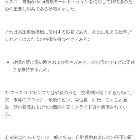
ラスコ、自動かdemi自動モールド・ラインを使用して鋳物場のた
めの重要な用具である砂箱を示した。
それは高圧模倣機械に使用する砂箱である。高圧に耐える仕事プ
ロセスではまた次の特徴を持つべきである:
砂場の壁に高い剛さおよび強さがある。砂の形のサイズの正確
さを維持するため。
2) フラスコ アセンブリは砂箱の形を、交通機関完了するために、
穴、限界のブロック、最後のピン、等位置、回転、注ぐこと適
当、砂の着陸および他の機能を置くスライド道が装備されてい
る。
3) 砂箱はベルトなしに一般にある。自動模倣および砂の落下の間