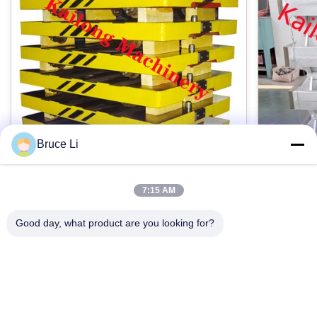
起源:
維坊、中国
保証:
12か月
Bruce Li
パッケージ:
標準の輸出として
7:15 AM
高圧Flaskedのモールド・ラインのための
ISO90
GG25鋳物場の移動パレット
箱
Good day, what product are you looking for?
適用:
Foundry grey iron GG25 pallet car for
Sand Cas
自動モールド・ライン
automatic High pressure flasked moulding line
Interchang
Products description: Pallet car is a tool used in
Product De
foundries. When the moulding machine works,
moulding b
次元の点検:
Pallet car has four wheels, which Is driving
今接触
flask, sand
CMM機械