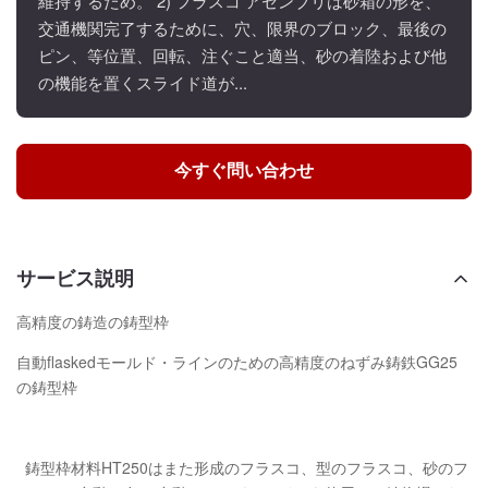
維持するため。 2) フラスコ アセンブリは砂箱の形を、
交通機関完了するために、穴、限界のブロック、最後の
ピン、等位置、回転、注ぐこと適当、砂の着陸および他
の機能を置くスライド道が...
今すぐ問い合わせ
サービス説明
高精度の鋳造の鋳型枠
自動flaskedモールド・ラインのための高精度のねずみ鋳鉄GG25
の鋳型枠
鋳型枠材料HT250はまた形成のフラスコ、型のフラスコ、砂のフ