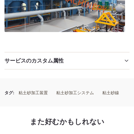
サービスのカスタム属性
メンテナンスの必要性:
定期的な潤滑と検査
タグ:
粘土砂加工装置
粘土砂加工システム
粘土砂線
設置タイプ:
固定または移動
また好むかもしれない
容量: