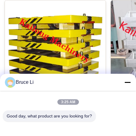
モデルによって異なります。通常は 1 時間あたりのトン数で
測定されます
出力品質:
均一な砂粒径と含水率
関数:
鋳物用砂の調製と調整
暖房システム:
Bruce Li
砂を乾燥させるためのオプションの加熱
3:25 AM
製品名:
高圧Flaskedのモールド・ラインのための
ISO90
GG25鋳物場の移動パレット
箱
Good day, what product are you looking for?
砂準備装置
自動高圧flaskedモールド・ラインのための鋳物
自動モー
場のねずみ鋳鉄GG25パレット車 製品の説明: パ
GG25か
騒音レベル: