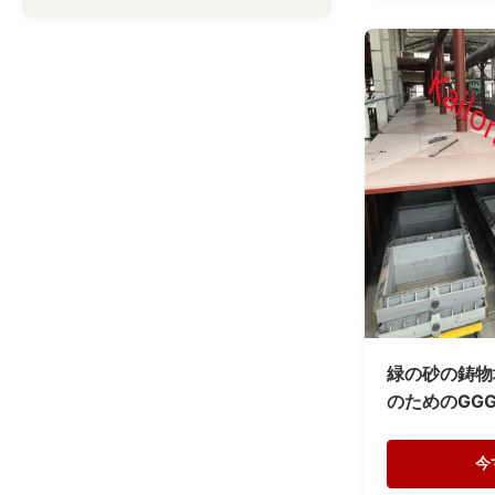
緑の砂の鋳物
のためのGGG
今