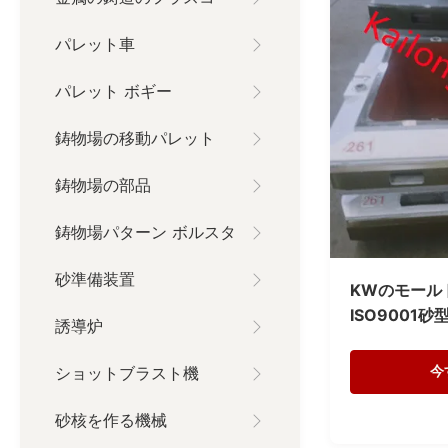
パレット車
パレット ボギー
鋳物場の移動パレット
鋳物場の部品
鋳物場パターン ボルスタ
砂準備装置
KWのモール
ISO9001
誘導炉
950x850x
ショットブラスト機
今
砂核を作る機械