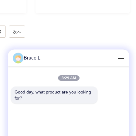
5
次へ
Bruce Li
サービス
8:29 AM
Good day, what product are you looking 
モールド・ライン
for?
鋳型枠
鋳物場の鋳型枠
金属の鋳物場のための鋳型枠
形成のフラスコ