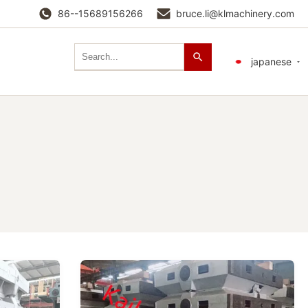
86--15689156266
bruce.li@klmachinery.com
japanese