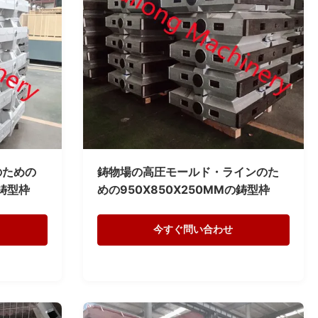
のための
鋳物場の高圧モールド・ラインのた
の鋳型枠
めの950X850X250MMの鋳型枠
今すぐ問い合わせ