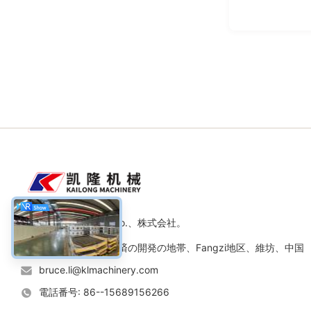
維坊Kailongの機械類Co.、株式会社。
住所: No.11道、経済の開発の地帯、Fangzi地区、維坊、中国
bruce.li@klmachinery.com
電話番号: 86--15689156266