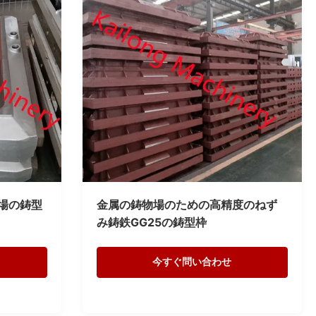
物場の鋳型
金属の鋳物場のための高精度のねず
み鋳鉄GG25の鋳型枠
今すぐ問い合わせ