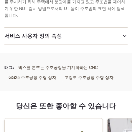
를 주시하기 위해 주택에서 분광계를 가지고 있고 주조법을 제어하
기 위한 NDT 감시 방법으로서의 UT 음이 주조법의 표면 하에 탐색
합니다.
서비스 사용자 정의 속성
이름:
주조공장 몰드 박스
태그:
박스를 본뜨는 주조공장을 기계화하는 CNC
재료:
GG25 주조공장 주형 상자
고강도 주조공장 주형 상자
GG25,GGG50 또는 용접강
차원:
당신은 또한 좋아할 수 있습니다
레우이레먼트 고객으로서
사이즈: