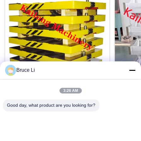
고객' Ｓ 그림으로서
식자재원산지정보:
웨이팡, 중국
중량:
그림을 부합시키기
Bruce Li
패키지:
수출 표준으로서
3:26 AM
고압 플라스크 몰딩 라인을 위한 GG25 주
ISO900
조공장 열전달 팔레트
조 박스
Good day, what product are you looking for?
애플리케이션:
Foundry grey iron GG25 pallet car for
Sand Cas
자동 몰딩 라인
automatic High pressure flasked moulding line
Interchang
Products description: Pallet car is a tool used in
Product De
foundries. When the moulding machine works,
moulding b
차원 점검:
지금 접촉하세요