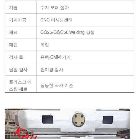
기술
수지 모래 절차
기계가공
CNC 머시닝센터
재료
GG25/GGG50/welding 강철
패턴
목형
검사 툴
은행 CMM 기계
물질 검사
현미경 검사
플라스크 캐
동등한 국가 기준
스팅 재료
케미치알 구
Si, Mn, Ｐ, Ｓ, Cu인 Ｃ
성
상술
고객의 요구조건에 따라서
증명서를 단련하는 화학조성 보고, 인장 강도
증명서