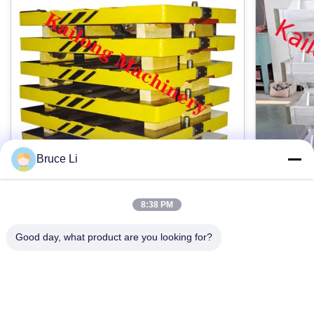
顧客のデッサンとして
起源:
維坊、中国
重量:
デッサンの一致
Bruce Li
パッケージ:
標準の輸出として
8:38 PM
高圧Flaskedのモールド・ラインのための
ISO90
GG25鋳物場の移動パレット
箱
Good day, what product are you looking for?
適用:
Foundry grey iron GG25 pallet car for
Sand Cas
自動モールド・ライン
automatic High pressure flasked moulding line
Interchang
Products description: Pallet car is a tool used in
Product De
foundries. When the moulding machine works,
moulding b
次元の点検: