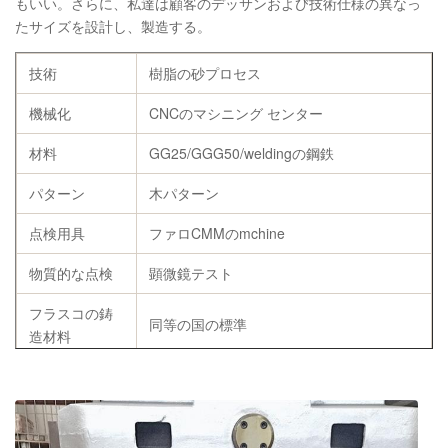
もいい。さらに、私達は顧客のデッサンおよび技術仕様の異なっ
たサイズを設計し、製造する。
技術
樹脂の砂プロセス
機械化
CNCのマシニング センター
材料
GG25/GGG50/weldingの鋼鉄
パターン
木パターン
点検用具
ファロCMMのmchine
物質的な点検
顕微鏡テスト
フラスコの鋳
同等の国の標準
造材料
Chemicialの構
C、Si、Mn、P、SのCU
成
指定
顧客の要求によって