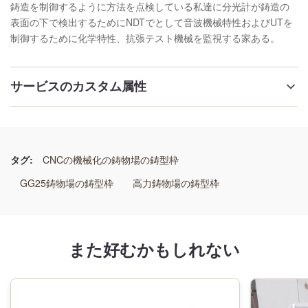
鋳造を制御するように方法を点検している私達に分光計が鋳造の
表面の下で検出するためにNDTでとして音波機械特性およびUTを
制御するために化学特性、抗張テスト機械を監視する家ある。
サービスのカスタム属性
名前:
鋳物場型箱
タグ:
CNCの機械化の鋳物場の鋳型枠
材料:
GG25鋳物場の鋳型枠
高力鋳物場の鋳型枠
GG25、GGG50または溶接の鋼鉄
次元:
また好むかもしれない
顧客のreuqirementとして
サイズ: