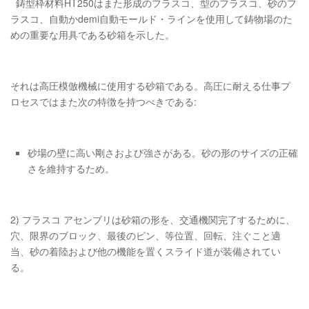
鋳型枠材料HT250はまた形成のフラスコ、型のフラスコ、砂のフ
ラスコ、自動かdemi自動モールド・ラインを使用して鋳物場のた
めの重要な用具である砂箱を示した。
それは高圧模倣機械に使用する砂箱である。高圧に耐える仕事プ
ロセスではまた次の特徴を持つべきである:
砂場の壁に高い剛さおよび強さがある。砂の形のサイズの正確
さを維持するため。
2) フラスコ アセンブリは砂箱の形を、交通機関完了するために、
穴、限界のブロック、最後のピン、等位置、回転、注ぐこと適
当、砂の着陸および他の機能を置くスライド道が装備されてい
る。