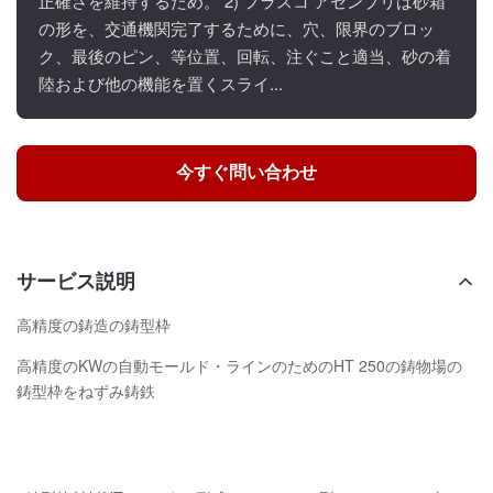
正確さを維持するため。 2) フラスコ アセンブリは砂箱
の形を、交通機関完了するために、穴、限界のブロッ
ク、最後のピン、等位置、回転、注ぐこと適当、砂の着
陸および他の機能を置くスライ...
今すぐ問い合わせ
サービス説明
高精度の鋳造の鋳型枠
高精度のKWの自動モールド・ラインのためのHT 250の鋳物場の
鋳型枠をねずみ鋳鉄