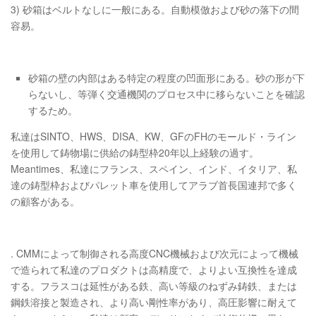
3) 砂箱はベルトなしに一般にある。自動模倣および砂の落下の間
容易。
砂箱の壁の内部はある特定の程度の凹面形にある。砂の形が下
らないし、等弾く交通機関のプロセス中に移らないことを確認
するため。
私達はSINTO、HWS、DISA、KW、GFのFHのモールド・ライン
を使用して鋳物場に供給の鋳型枠20年以上経験の過す。
Meantimes、私達にフランス、スペイン、インド、イタリア、私
達の鋳型枠およびパレット車を使用してアラブ首長国連邦で多く
の顧客がある。
. CMMによって制御される高度CNC機械および次元によって機械
で造られて私達のプロダクトは高精度で、よりよい互換性を達成
する。フラスコは延性がある鉄、高い等級のねずみ鋳鉄、または
鋼鉄溶接と製造され、より高い剛性率があり、高圧影響に耐えて