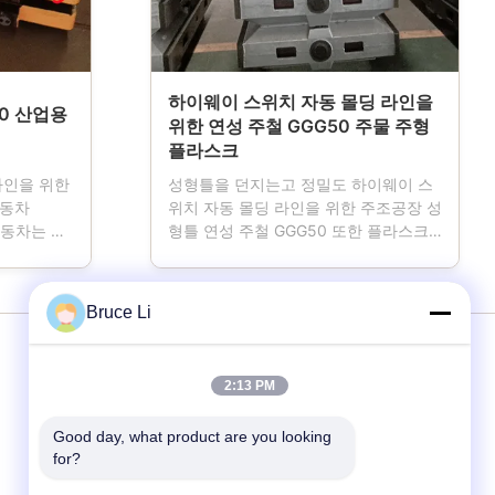
하이웨이 스위치 자동 몰딩 라인을
0 산업용
위한 연성 주철 GGG50 주물 주형
플라스크
라인을 위한
성형틀을 던지는고 정밀도 하이웨이 스
자동차
위치 자동 몰딩 라인을 위한 주조공장 성
자동차는 도
형틀 연성 주철 GGG50 또한 플라스크,
것 입니다.
주형 틀을 본떠 명명된 주형 상자, 모래
전 곰팡이
플라스크, 자동이거나 탈염 자동 몰딩 라
있을 때,
인을 사용하는 주조공장을 위한 중요한
Bruce Li
의 자료로
도구인 모래 박스. CMM에 의해 제어된
시키기 위
진보적 CNC 기계와 차원에 의해 기계화
. 크m스에
되어 자사 제품은 더 높은 정확도와 더
서비스
2:13 PM
계와 차원에
좋은 호환성을 달성합니다. 플라스크는
더 높은 정
연성 주철 또는 상위 등급 회색 주철 또
Good day, what product are you looking 
lity.we
는 철강 용접에 의해 제조되고 그들이 더
몰딩 라인
for?
과 기술 명
높은 강성을 가지고 있고, 더 높은 압력
영향을 지닐 수 있습니...
주형 상자