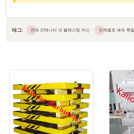
태그:
연속 칸테나리 샷 블래스팅 머신
단계별로 쇄속 폭발