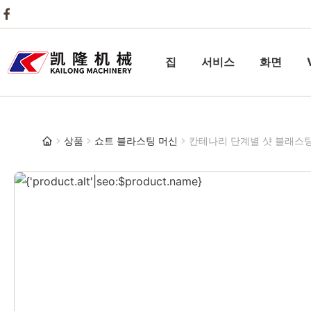
집
서비스
화면
상품
쇼트 블라스팅 머신
칸테나리 단계별 샷 블래스