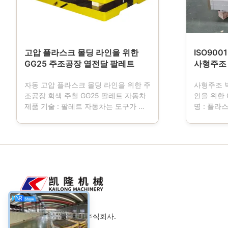
고압 플라스크 몰딩 라인을 위한
ISO900
GG25 주조공장 열전달 팔레트
사형주조
자동 고압 플라스크 몰딩 라인을 위한 주
사형주조 박
조공장 회색 주철 GG25 팔레트 자동차
인을 위한 
제품 기술 : 팔레트 자동차는 도구가 주
명 : 플라
조공장에 사용했다는 것 입니다. 조형기
자동이거나
작업, 팔레트 차가 운전 곰팡이 박스 교
하는 주조
통인 4 바퀴를 가지고 있을 때, 팔레트
래 박스를
차는 정상적으로 무쇠의 자료로부터 만
명명된 모
들어지고 내역을 만족시키기 위해 그리
져 나가지 
고 나서 기계화됩니다. 크m스에 의해 제
절차 동안
어된 진보적 CNC 기계와 차원에 의해
니다.게다
기계화되어 자사 제품은 더 높은 정확도
그림과 기
와 더 좋은 interchangeability.we 디자
니다.모래
인을 달성하고, 고객 그림과 기술 명세서
위 등급 회
웨이팡 카이롱 기계류 주식회사.
의 다른 크기를 ...
해 제조되고