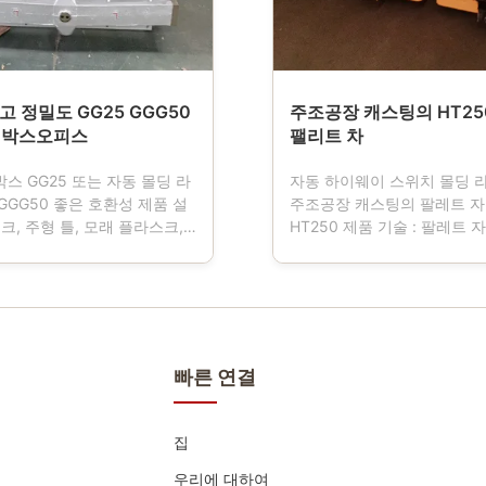
1고 정밀도 GG25 GGG50
주조공장 캐스팅의 HT25
 박스오피스
팰리트 차
스 GG25 또는 자동 몰딩 라
자동 하이웨이 스위치 몰딩 
GGG50 좋은 호환성 제품 설
주조공장 캐스팅의 팔레트 
스크, 주형 틀, 모래 플라스크,
HT250 제품 기술 : 팔레트 
 탈염 자동 몰딩 라인을 사용
구가 주조공장에 사용했다는 
공장을 위한 중요한 도구인 모
조형기 작업, 팔레트 차가 운
 본뜨면서, 또한 상자를 본떠
박스 교통인 4 바퀴를 가지고 
래 플라스크. 모래 형태가 떨어
팔레트 차는 정상적으로 무쇠
않고, 운송, 플립핑과 기타의
부터 만들어지고 내역을 만족
 바뀌지 않는다는 것을 보증합
해 그리고 나서 기계화됩니다
빠른 연결
가 우리는 다양한 크기의 고객
의해 제어된 진보적 CNC 기
술 명세서를 설계하고 제조합
의해 기계화되어 자사 제품은 
 플라스크는 연성 주철 또는 상
확도와 더 좋은 interchangeabi
집
색 주철 또는 철강 용접에 의
디자인을 달성하고, 고객 그림
 그들이 더 ...
세서의 다른 크기...
우리에 대하여