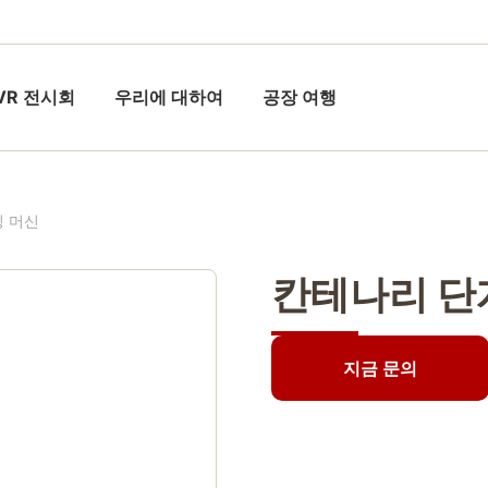
VR 전시회
우리에 대하여
공장 여행
팅 머신
칸테나리 단
지금 문의
지금 문의