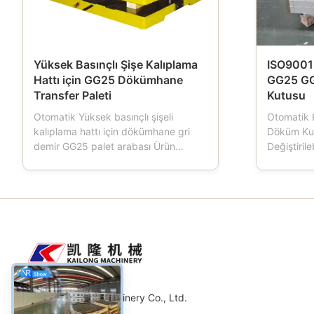
Yüksek Basınçlı Şişe Kalıplama
ISO9001 
Hattı için GG25 Dökümhane
GG25 G
Transfer Paleti
Kutusu
Otomatik Yüksek basınçlı şişeli
Otomatik 
kalıplama hattı için dökümhane gri
Döküm Ku
demir GG25 palet arabası Ürün
Değiştirile
açıklaması: Paletli araba,
Otomatik 
dökümhanelerde kullanılan bir
kalıplama 
araçtır.Kalıplama makinesi çalışırken,
dökümhanel
Palet arabasının dört tekerleği vardır,
kalıplama 
bu da kalıp kutusu taşımacılığını
şişesi, ku
yürütür, Palet arabası normalde d...
da adlandır
Weifang Kailong Machinery Co., Ltd.