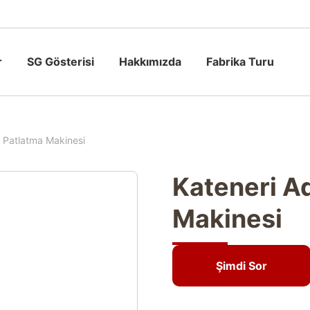
r
SG Gösterisi
Hakkımızda
Fabrika Turu
ş Patlatma Makinesi
Kateneri A
Makinesi
Şimdi Sor
Şimdi Sor