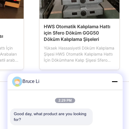
HWS Otomatik Kalıplama Hattı
için Sfero Döküm GGG50
sı
Döküm Kalıplama Şişeleri
tı İçin
Yüksek Hassasiyetli Döküm Kalıplama
Arabaları
Şişesi HWS Otomatik Kalıplama Hattı
tli araba,
İçin Dökümhane Kalıp Şişesi Sfero
bir
Döküm GGG50 Otomatik veya yarı
alışırken,
otomatik kalıplama hattı kullanan
ği vardır,
dökümhaneler için önemli araçlar olan
Bruce Li
ığını
kalıplama kabı, kalıp şişesi, kum
alde
şişesi, kum kutusu olarak da
adlandırılan kalıplama ...
Hizmet
2:29 PM
Good day, what product are you looking 
Kalıplama Hattı
for?
Kalıp kutuları