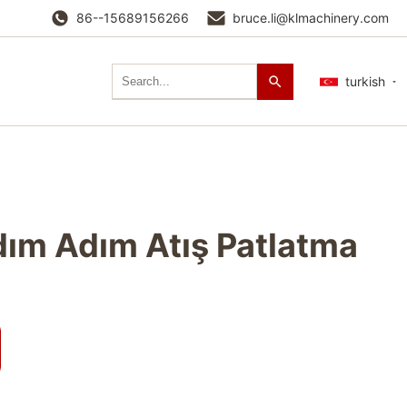
86--15689156266
bruce.li@klmachinery.com
turkish
dım Adım Atış Patlatma