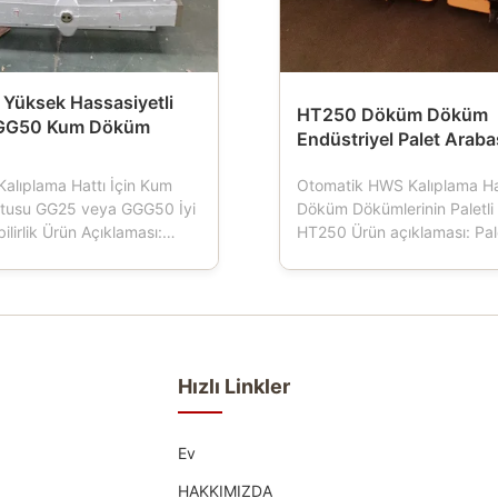
Yüksek Hassasiyetli
HT250 Döküm Döküm
GG50 Kum Döküm
Endüstriyel Palet Araba
Kalıplama Hattı İçin Kum
Otomatik HWS Kalıplama Hat
tusu GG25 veya GGG50 İyi
Döküm Dökümlerinin Paletli 
bilirlik Ürün Açıklaması:
HT250 Ürün açıklaması: Pale
veya yarı otomatik
dökümhanelerde kullanılan 
hattı kullanan
araçtır.Kalıplama makinesi ç
er için önemli araçlar olan
Palet arabasının dört tekerle
kutusu, kalıp şişesi, kalıp
bu da kalıp kutusu taşımacıl
m şişesi, kum kutusu olarak
yürütür, Palet arabası norm
ılan kum şişeleri...
dökme demir ...
Hızlı Linkler
Ev
HAKKIMIZDA