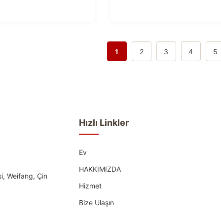
1
2
3
4
5
Hızlı Linkler
Ev
HAKKIMIZDA
i, Weifang, Çin
Hizmet
Bize Ulaşın