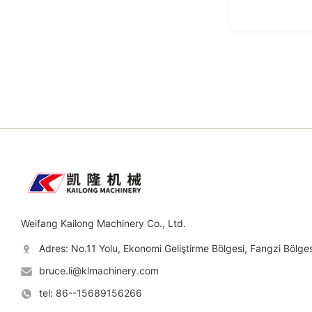
Weifang Kailong Machinery Co., Ltd.
Adres: No.11 Yolu, Ekonomi Geliştirme Bölgesi, Fangzi Bölges
bruce.li@klmachinery.com
tel: 86--15689156266