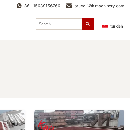
86--15689156266
bruce.li@klmachinery.com
turkish