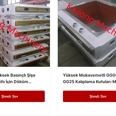
sek Basınçlı Şişe
Yüksek Mukavemetli GG
ttı İçin Döküm
GG25 Kalıplama Kutuları M
şesi
Şimdi Sor
Şimdi Sor