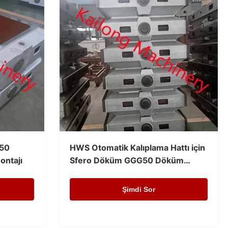
G50
HWS Otomatik Kalıplama Hattı için
ontajı
Sfero Döküm GGG50 Döküm
Kalıplama Şişeleri
Şimdi Sor