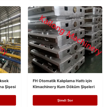
üksek
FH Otomatik Kalıplama Hattı için
ma Şişesi
Klmachinery Kum Döküm Şişeleri
Şimdi Sor