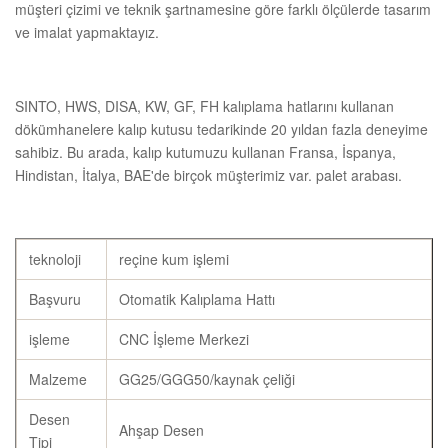
müşteri çizimi ve teknik şartnamesine göre farklı ölçülerde tasarım
ve imalat yapmaktayız.
SINTO, HWS, DISA, KW, GF, FH kalıplama hatlarını kullanan
dökümhanelere kalıp kutusu tedarikinde 20 yıldan fazla deneyime
sahibiz. Bu arada, kalıp kutumuzu kullanan Fransa, İspanya,
Hindistan, İtalya, BAE'de birçok müşterimiz var. palet arabası.
teknoloji
reçine kum işlemi
Başvuru
Otomatik Kalıplama Hattı
işleme
CNC İşleme Merkezi
Malzeme
GG25/GGG50/kaynak çeliği
Desen
Ahşap Desen
Tipi