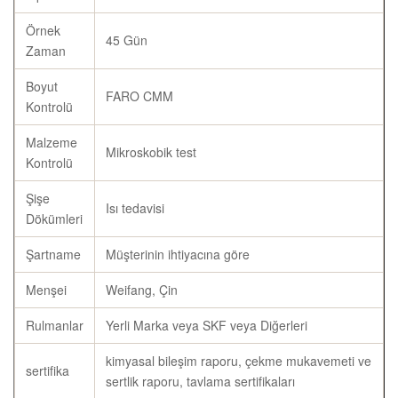
Örnek
45 Gün
Zaman
Boyut
FARO CMM
Kontrolü
Malzeme
Mikroskobik test
Kontrolü
Şişe
Isı tedavisi
Dökümleri
Şartname
Müşterinin ihtiyacına göre
Menşei
Weifang, Çin
Rulmanlar
Yerli Marka veya SKF veya Diğerleri
kimyasal bileşim raporu, çekme mukavemeti ve
sertifika
sertlik raporu, tavlama sertifikaları