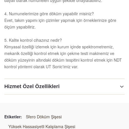
dayalı olarak numuneleri uygun şekilde onaylatabiliriz.
4. Numunelerimize göre döküm yapabilir misiniz?
Evet, takım yapımı için çizimler yapmak için örneklerinize göre
ölçüm yapabiliriz.
5. Kalite kontrol cihazınız nedir?
Kimyasal özelliği izlemek için kurum içinde spektrometremiz,
mekanik özelliği kontrol etmek için çekme testi makinemiz ve
döküm yüzeyinin altındaki döküm tespitini kontrol etmek için NDT
kontrol yöntemi olarak UT Sonic'imiz var.
Hizmet Özel Özellikleri
Malzeme:
GG25 /GGG50/Kaynak çelikleri
Etiketler:
Sfero Döküm Şişesi
teknoloji:
Yüksek Hassasiyetli Kalıplama Şişesi