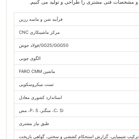
احی و مشخصات فنی مشتری را طراحی و تولید می کنیم.
فرآیند شن و ماسه رزین
مرکز ماشینکاری CNC
GG25/GGG50/فولاد جوش
الگوی چوبی
ماشین FARO CMM
تست میکروسکوپی
استاندارد کشوری معادل
C، Si، منگنز، P، S، مس
طبق نیاز مشتری
رکیب شیمیایی، گزارش استحکام کششی و سختی، گواهی بازپخت