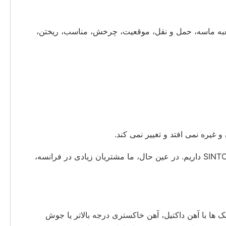
 جعبه ماسه، حمل و نقل، موقعیت، چرخش، مناسب، ریختن،
یره نمی افتد و تغییر نمی کند.
ما بیش از 20 سال تجربه در تامین جعبه قالب گیری به ریخته گری با استفاده از خطوط قالب گیری SINTO، HWS، DISA، KW، GF، FH داریم. در عین حال، ما مشتریان زیادی در فرانسه،
بهتر دست می یابند.فلاسک ها با آهن داکتیل، آهن خاکستری درجه بالاتر یا جوش