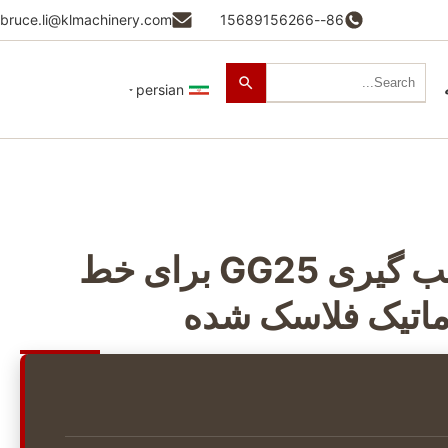
bruce.li@klmachinery.com
86--15689156266
persian
جعبه فلزی قالب گیری GG25 برای خط
ماتیک فلاسک شده