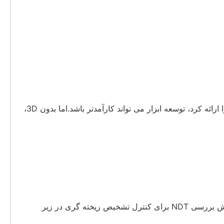
بله، ما می توانیم ریخته گری را با توجه به طراحی شما، طراحی دو بعدی یا مدل 3 بعدی cad انجام دهیم.اگر بتوان مدل 3D cad را ارائه کرد، توسعه ابزار می تواند کارآمدتر باشد.اما بدون 3D،
ما در خانه طیف سنج برای نظارت بر خواص شیمیایی، دستگاه تست کشش برای کنترل خواص مکانیکی و UT Sonic به عنوان روش بررسی NDT برای کنترل تشخیص ریخته گری در زیر