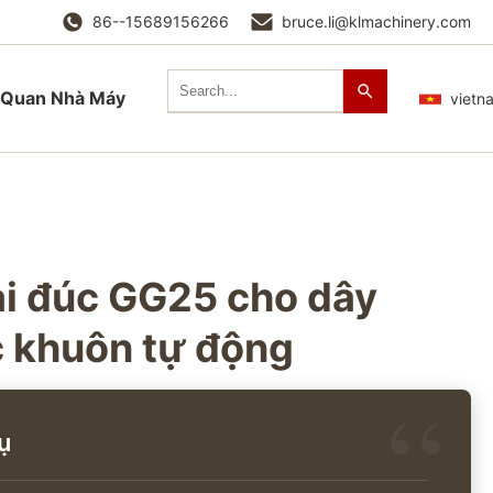
86--15689156266
bruce.li@klmachinery.com
Quan Nhà Máy
vietn
ại đúc GG25 cho dây
 khuôn tự động
ụ