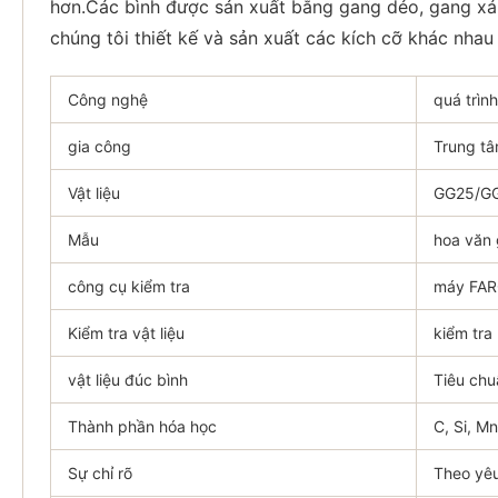
hơn.Các bình được sản xuất bằng gang dẻo, gang xá
chúng tôi thiết kế và sản xuất các kích cỡ khác nha
Công nghệ
quá trìn
gia công
Trung t
Vật liệu
GG25/GG
Mẫu
hoa văn
công cụ kiểm tra
máy FA
Kiểm tra vật liệu
kiểm tra
vật liệu đúc bình
Tiêu chu
Thành phần hóa học
C, Si, Mn
Sự chỉ rõ
Theo yê