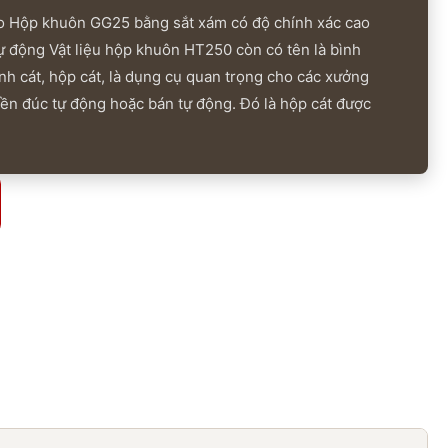
o Hộp khuôn GG25 bằng sắt xám có độ chính xác cao
ự động Vật liệu hộp khuôn HT250 còn có tên là bình
nh cát, hộp cát, là dụng cụ quan trọng cho các xưởng
ền đúc tự động hoặc bán tự động. Đó là hộp cát được