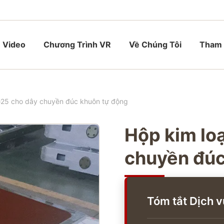
Video
Chương Trình VR
Về Chúng Tôi
Tham 
G25 cho dây chuyền đúc khuôn tự động
Hộp kim lo
chuyền đúc
Tóm tắt Dịch v