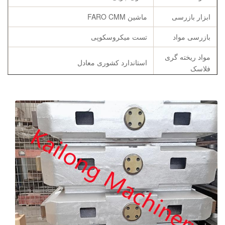
ابزار بازرسی
ماشین FARO CMM
بازرسی مواد
تست میکروسکوپی
مواد ریخته گری
استاندارد کشوری معادل
فلاسک
ترکیب شیمیایی
C، Si، منگنز، P، S، مس
مشخصات
طبق نیاز مشتری
گزارش ترکیب شیمیایی، گزارش استحکام
گواهینامه ها
کششی و سختی، گواهی بازپخت