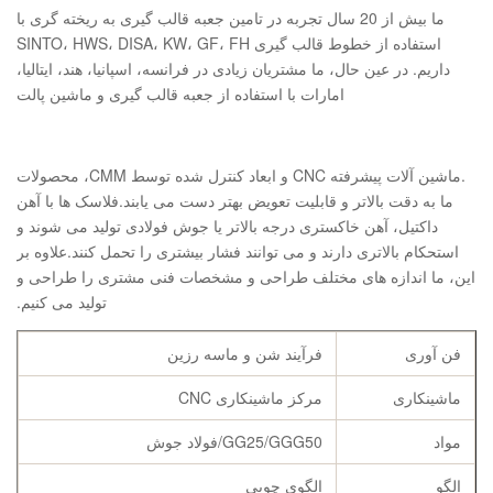
ما بیش از 20 سال تجربه در تامین جعبه قالب گیری به ریخته گری با
استفاده از خطوط قالب گیری SINTO، HWS، DISA، KW، GF، FH
داریم. در عین حال، ما مشتریان زیادی در فرانسه، اسپانیا، هند، ایتالیا،
امارات با استفاده از جعبه قالب گیری و ماشین پالت
.ماشین آلات پیشرفته CNC و ابعاد کنترل شده توسط CMM، محصولات
ما به دقت بالاتر و قابلیت تعویض بهتر دست می یابند.فلاسک ها با آهن
داکتیل، آهن خاکستری درجه بالاتر یا جوش فولادی تولید می شوند و
استحکام بالاتری دارند و می توانند فشار بیشتری را تحمل کنند.علاوه بر
این، ما اندازه های مختلف طراحی و مشخصات فنی مشتری را طراحی و
تولید می کنیم.
فن آوری
فرآیند شن و ماسه رزین
ماشینکاری
مرکز ماشینکاری CNC
مواد
GG25/GGG50/فولاد جوش
الگو
الگوی چوبی