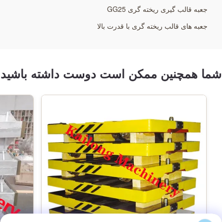
مواد:
جعبه قالب گیری ریخته گری GG25
GG25، GGG50 یا فولاد جوش
جعبه های قالب ریخته گری با قدرت بالا
بعد، ابعاد، اندازه:
به عنوان نیاز مشتری
شما همچنین ممکن است دوست داشته باشید
اندازه:
به عنوان نقاشی های مشتری
اصل و نسب:
ویفانگ، چین
وزن:
طبق نقشه ها