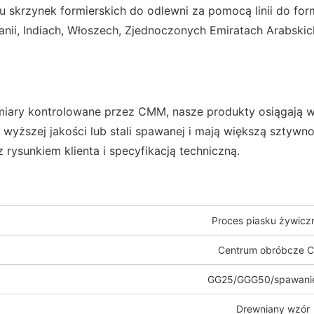
 skrzynek formierskich do odlewni za pomocą linii do fo
nii, Indiach, Włoszech, Zjednoczonych Emiratach Arabskich 
ry kontrolowane przez CMM, nasze produkty osiągają wy
 wyższej jakości lub stali spawanej i mają większą sztyw
rysunkiem klienta i specyfikacją techniczną.
Proces piasku żywicz
Centrum obróbcze 
GG25/GGG50/spawanie 
Drewniany wzór