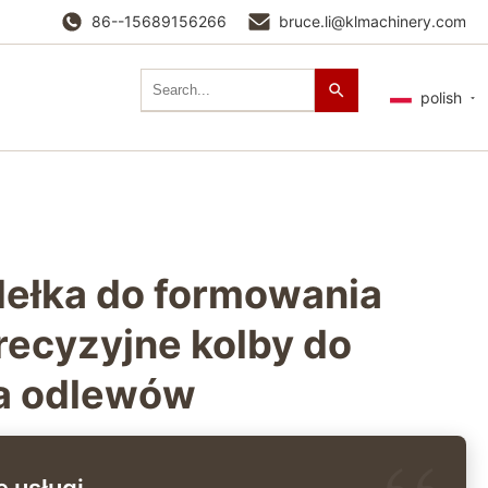
86--15689156266
bruce.li@klmachinery.com
polish
ełka do formowania
ecyzyjne kolby do
a odlewów