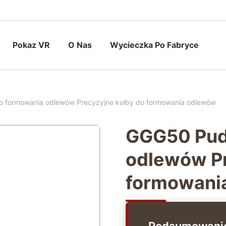
Pokaz VR
O Nas
Wycieczka Po Fabryce
 formowania odlewów Precyzyjne kolby do formowania odlewów
GGG50 Pud
odlewów Pr
formowani