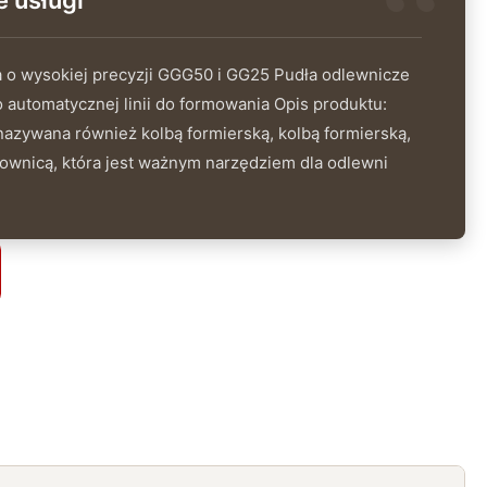
 usługi
 o wysokiej precyzji GGG50 i GG25 Pudła odlewnicze
o automatycznej linii do formowania Opis produktu:
nazywana również kolbą formierską, kolbą formierską,
kownicą, która jest ważnym narzędziem dla odlewni