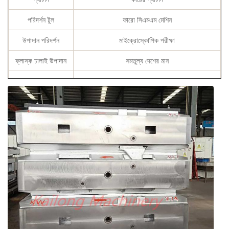
পরিদর্শন টুল
ফারো সিএমএম মেশিন
উপাদান পরিদর্শন
মাইক্রোস্কোপিক পরীক্ষা
ফ্লাস্ক ঢালাই উপাদান
সমতুল্য দেশের মান
রাসায়নিক রচনা
C, Si, Mn, P, S, Cu
স্পেসিফিকেশন
গ্রাহকের প্রয়োজন অনুযায়ী
রাসায়নিক রচনা রিপোর্ট, প্রসার্য শক্তি এবং কঠোরতা
সার্টিফিকেট
রিপোর্ট, অ্যানিলিং সার্টিফিকেট