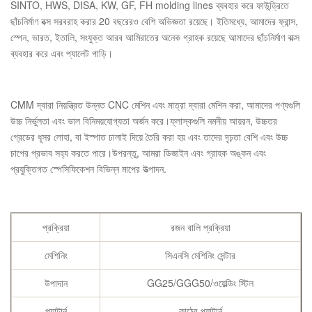
SINTO, HWS, DISA, KW, GF, FH molding lines ব্যবহার করে ফাউন্ড্রিতে
ছাঁচনির্মাণ বক্স সরবরাহ করার 20 বছরেরও বেশি অভিজ্ঞতা রয়েছে। ইতিমধ্যে, আমাদের ফ্রান্স,
স্পেন, ভারত, ইতালি, সংযুক্ত আরব আমিরাতের অনেক গ্রাহক রয়েছে আমাদের ছাঁচনির্মাণ বাক্স
ব্যবহার করে এবং প্যালেট গাড়ি।
CMM দ্বারা নিয়ন্ত্রিত উন্নত CNC মেশিন এবং মাত্রা দ্বারা মেশিন করা, আমাদের পণ্যগুলি
উচ্চ নির্ভুলতা এবং ভাল বিনিময়যোগ্যতা অর্জন করে।ফ্লাস্কগুলি নমনীয় আয়রন, উচ্চতর
গ্রেডের ধূসর লোহা, বা ইস্পাত ঢালাই দিয়ে তৈরি করা হয় এবং তাদের দৃঢ়তা বেশি এবং উচ্চ
চাপের প্রভাব সহ্য করতে পারে।উপরন্তু, আমরা ডিজাইন এবং গ্রাহক অঙ্কন এবং
প্রযুক্তিগত স্পেসিফিকেশন বিভিন্ন মাপের উত্পাদন.
প্রক্রিয়া
রজন বালি প্রক্রিয়া
মেশিনিং
সিএনসি মেশিনিং সেন্টার
উপাদান
GG25/GGG50/ওয়েল্ডিং স্টিল
প্যাটার্ন
কাঠের প্যাটার্ন