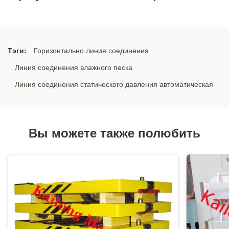
moulding_precision:
Высокая точность
Тэги:
Горизонтально линия соединения
moulding_maintenance:
Линия соединения влажного песка
низкое обслуживание
Линия соединения статического давления автоматическая
Тип:
Линия соединения
Вы можете также полюбить
moulding_adaptability:
Высокая приспособляемостьь
moulding_flexibility:
Высокая гибкость