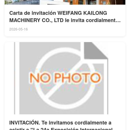
Carta de invitación WEIFANG KAILONG
MACHINERY CO., LTD le invita cordialmente
a nuestro stand no.4D26 en la exposición de
2026-05-16
fundición rusa
INVITACIÓN. Te invitamos cordialmente a
asistir a "La 24a Exposición Internacional de