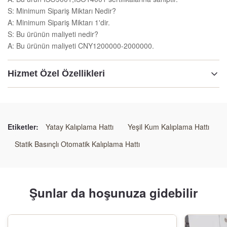
S: Minimum Sipariş Miktarı Nedir?
A: Minimum Sipariş Miktarı 1'dir.
S: Bu ürünün maliyeti nedir?
A: Bu ürünün maliyeti CNY1200000-2000000.
Hizmet Özel Özellikleri
kalıplama verimliliği:
Yüksek verim
Etiketler:
Yatay Kalıplama Hattı
Yeşil Kum Kalıplama Hattı
kalıplama_bakımı:
Statik Basınçlı Otomatik Kalıplama Hattı
Düşük bakım
kalıplama esnekliği:
Şunlar da hoşunuza gidebilir
Yüksek Esneklik