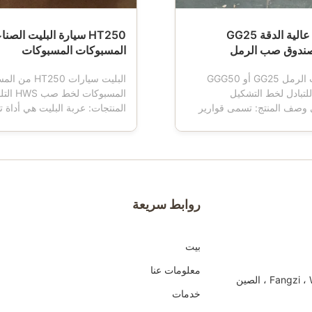
ISO9001 عالية الدقة GG25
HT250 سيارة البليت الصن
المسبوكات المسبوكات
صندوق صب الرمل GG25 أو GGG50
البليت سيارات T250
للتبادل لخط التشكيل
المسبوكات
ي وصف المنتج: تسمى قوارير
المنتجات: عربة البليت هي أداة
 صندوق التشكيل ، قارورة
المسابك.عندما تعمل آلة التشكيل
رورة القالب ، قارورة الرمل ،
عربة البليت لديها أربع عجلات ، و
ل ، وهي أدوات مهمة للمسبك
نقل صندوق القوالب ، وعادة ما 
 التشكيل الأوتوماتيكي أو شبه
البليت مصنوعة من مادة من الحد
ي.للتأكد من أن شكل الرمل لا
ثم يتم تشكيلها لتلبية المواصفات.
..
روابط سريعة
بيت
معلومات عنا
خدمات