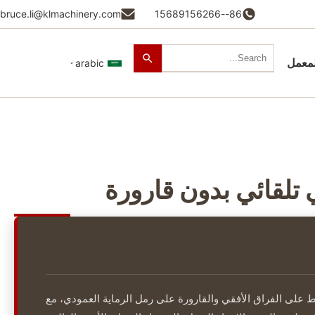
bruce.li@klmachinery.com
86--15689156266
لمعمل
arabic
لقائي بدون قارورة
 على الفراق الأفقي والقارورة على رمل الرماية العمودي، مع