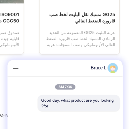
GG25 مسبك نقل البليت لخط صب
قارورة الضغط العالي
GGG50 صندوق صب الرمل
عربة البليت GG25 المصنوعة من الحديد
الرمادي المسبك لخط صب قارورة الضغط
قابلية جيدة 
العالي الأوتوماتيكي وصف المنتجات: عربة
الأوتوماتيك
البليت هي أداة تستخدم في المسابك.عندما
الرمل أيضًا
تعمل آلة التشكيل ، فإن عربة البليت لديها
التشكيل ، قا
أربع عجلات ، والتي تقود نقل صندوق
صندوق الرم
Bruce Li
القوالب ، وعادة ما تكون عربة البليت
باستخدام خط
مصنوعة من مادة من الحديد الزهر ثم يتم
الأوتوماتيك
تش...
يتساقط ولا .
7:36 AM
Good day, what product are you looking 
شركة Weifang Kailong Machinery Co.، Ltd.
for?
عنوان: الطريق رقم 11 ، منطقة التنمية الاقتصادية ، مقاطعة Fangzi ، Weifang ، الصين
bruce.li@klmachinery.com