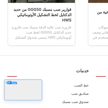
قوارير صب مسبك GGG50 من حديد
اعية من
الدكتايل لخط التشكيل الأوتوماتيكي
HWS
H من المسبوكات
قارورة صب عالية الدقة مسبك صب قارورة
 لخط صب HWS التلقائي وصف
حديد الدكتايل GGG50 لخط صب
 تستخدم في
أوتوماتيكي HWS يسمى صندوق التشكيل
 ، فإن
أيضًا قارورة القولبة ، قارورة القالب ،
التي تقود
قارورة الرمل ، صندوق الرمل ، وهي أدوات
تكون عربة
مهمة للمسبك باستخدام خط التشكيل
يد الزهر
الأوتوماتيكي أو شبه الأوتوماتيكي.يتم
يتم ت...
تشكيلها بواسطة آلات CNC المتقدمة
والأبعاد التي يتم التح...
خدمات
خط الصب
صناديق صب
صندوق صب مسبك