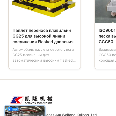
Паллет переноса плавильни
ISO9001
GG25 для высокой линии
песка в
соединения Flasked давления
GGG50
Автомобиль паллета серого утюга
Взаимоза
GG25 плавильни для
GGG50 ко
автоматическим высоким flasked
хорошая 
давлением линии соединения
линии со
Описание продуктов: Автомобиль
продукци
паллета инструмент используемый
назвали 
в плавильнях. Когда работы
склянку 
отливая в форму машины,
прессфор
автомобиль паллета будут иметь 4
коробку 
колеса, который управляет
инструме
транспортом коробк...
используя
CO. машинного оборудования Weifang Kailong, Ltd.