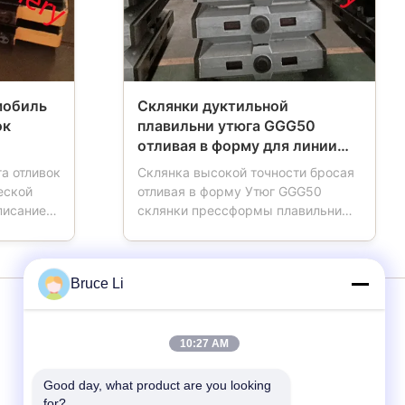
мобиль
Склянки дуктильной
ок
плавильни утюга GGG50
отливая в форму для линии
соединения HWS
а отливок
Склянка высокой точности бросая
автоматической
еской
отливая в форму Утюг GGG50
писание
склянки прессформы плавильни
аллета
дуктильный для линии соединения
й в
HWS автоматической Коробка
 отливая
прессформы также назвала
Bruce Li
биль
отливая в форму склянку, склянку
леса,
прессформы, склянку песка,
портом
коробку песка, которая важные
услуги
томобиль
инструменты для плавилен
10:27 AM
используя авт...
Good day, what product are you looking 
Линия соединения
for?