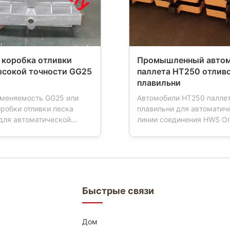
 коробка отливки
Промышленный авто
ысокой точности GG25
паллета HT250 отлив
плавильни
меняемость GG25 или
Автомобили HT250 паллет
робки отливки песка
плавильни для автоматич
для автоматической
линии соединения HWS О
единения Характер
продуктов: Автомобиль п
и: Склянки песка также
инструмент используемы
коробку прессформы,
плавильнях. Когда работы
прессформы, склянку
в форму машины, автомо
мы, склянку песка,
паллета будут иметь 4 ко
песка, которая важные
который управляет транс
Быстрые связи
нты для плавилен
коробки прессформы, ав
 автоматическ...
п...
Дом