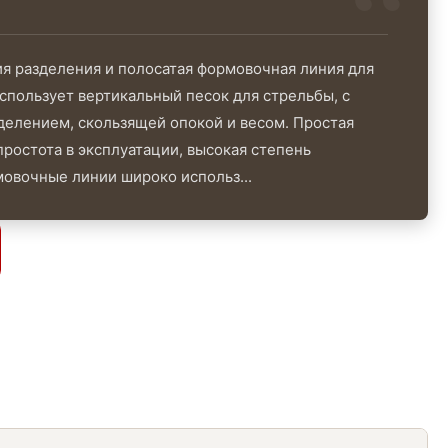
ия разделения и полосатая формовочная линия для
спользует вертикальный песок для стрельбы, с
делением, скользящей опокой и весом. Простая
простота в эксплуатации, высокая степень
мовочные линии широко использ...