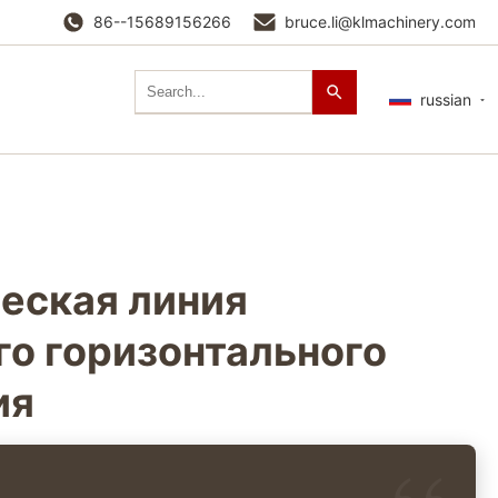
86--15689156266
bruce.li@klmachinery.com
russian
еская линия
го горизонтального
ия