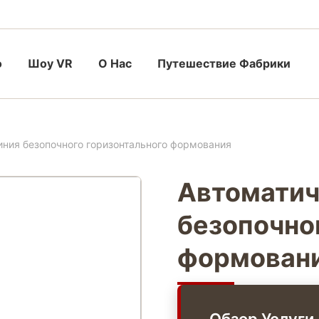
о
Шоу VR
О Нас
Путешествие Фабрики
иния безопочного горизонтального формования
Автоматич
безопочно
формован