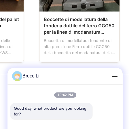
el pallet
Boccette di modellatura della
a
fonderia duttile del ferro GGG50
per la linea di modanatura
automatica di HWS
 delle
Boccetta di modellatura fondente di
linea di
alta precisione Ferro duttile GGG50
 HWS
della boccetta del modanatura della
utomobile
fonderia per la linea di modanatura
ilizzato in
automatica di HWS La staffa di
ice
fonderia inoltre ha nominato la
Bruce Li
allet ha
boccetta di modellatura, la boccetta
ucendo il
della muffa, la boccetta della sabbia,
contenitore di ...
Servizi
10:42 PM
Good day, what product are you looking 
Linea di modanatura
for?
Staffe di fonderia