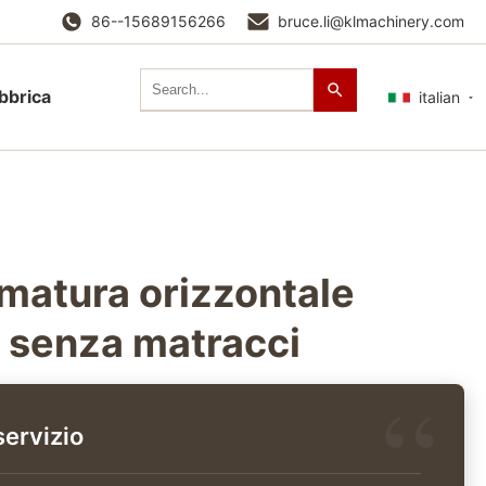
86--15689156266
bruce.li@klmachinery.com
abbrica
italian
rmatura orizzontale
 senza matracci
servizio