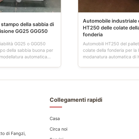
Automobile industriale d
stampo della sabbia di
HT250 delle colate dell
ecisione GG25 GGG50
fonderia
iabilità GG25 o GGG50
Automobili HT250 del pallet
mpo della sabbia buona per
colate della fonderia per la 
i modellatura automatica
modanatura automatica di
e di prodotto: Le boccette
Descrizione di prodotti: L'a
ia inoltre hanno nominato la
del pallet è uno strumento ut
fonderia, la boccetta del
fonderie. Quando la fresatr
a, la boccetta della muffa,
funziona, l'automobile del p
a della sabbia, contenitore
quattro ruote, che sta cond
...
trasporto della ...
Collegamenti rapidi
Casa
Circa noi
tto di Fangzi,