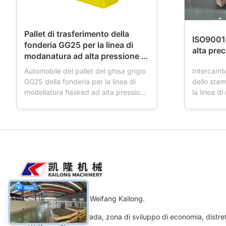
Pallet di trasferimento della
ISO9001 
fonderia GG25 per la linea di
alta pr
modanatura ad alta pressione di
Flasked
Automobile del pallet del ghisa grigio
Intercamb
GG25 della fonderia per la linea di
dello sta
modellatura flasked ad alta pressione
la linea d
automatica Descrizione di prodotti:
Descrizion
L'automobile del pallet è uno
della sabb
strumento utilizzato in fonderie.
staffa di 
Quando la fresatrice funziona,
modanatur
l'automobile del pallet ha quattro
la boccett
ruote, che sta ...
di sabbia, 
Macchinario Co., srl di Weifang Kailong.
Indirizzo: No.11 strada, zona di sviluppo di economia, distre