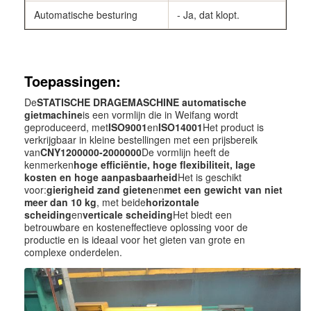
Automatische besturing
- Ja, dat klopt.
Toepassingen:
De
STATISCHE DRAGEMASCHINE automatische
gietmachine
is een vormlijn die in Weifang wordt
geproduceerd, met
ISO9001
en
ISO14001
Het product is
verkrijgbaar in kleine bestellingen met een prijsbereik
van
CNY1200000-2000000
De vormlijn heeft de
kenmerken
hoge efficiëntie, hoge flexibiliteit, lage
kosten en hoge aanpasbaarheid
Het is geschikt
voor:
gierigheid zand gieten
en
met een gewicht van niet
meer dan 10 kg
, met beide
horizontale
scheiding
en
verticale scheiding
Het biedt een
betrouwbare en kosteneffectieve oplossing voor de
productie en is ideaal voor het gieten van grote en
complexe onderdelen.