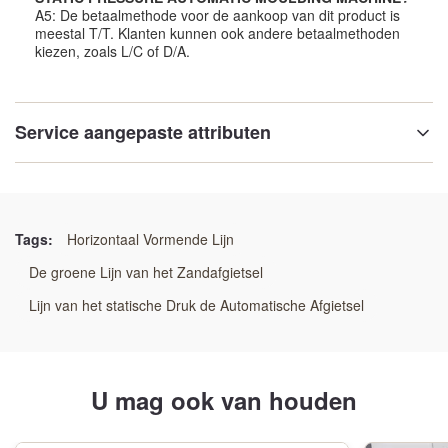
A5: De betaalmethode voor de aankoop van dit product is
meestal T/T. Klanten kunnen ook andere betaalmethoden
kiezen, zoals L/C of D/A.
Service aangepaste attributen
moulding_speed:
Hoge snelheid
Tags:
Horizontaal Vormende Lijn
moulding_safety:
De groene Lijn van het Zandafgietsel
Hoge veiligheid
Lijn van het statische Druk de Automatische Afgietsel
moulding_adaptability:
Hoog Aanpassingsvermogen
U mag ook van houden
moulding_efficiency: