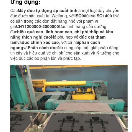
Ứng dụng:
Các
Máy đúc tự động áp suất tĩnh
là một loại dây chuyền
đúc được sản xuất tại Weifang, với
ISO9001
và
ISO14001
Nó
có sẵn trong các đơn đặt hàng nhỏ với phạm vi
giá
CNY1200000-2000000
Các tính năng của đường
đúc
hiệu quả cao, linh hoạt cao, chi phí thấp và khả
năng thích nghi cao
Nó phù hợp với
đúc cát tham
lam
và
đúc chính xác cao
, với cả hai
phân cách
ngang
và
Phân cách dọc
Nó cung cấp một giải pháp đáng
tin cậy và hiệu quả về chi phí cho sản xuất và lý tưởng cho
việc đúc các bộ phận lớn và phức tạp.