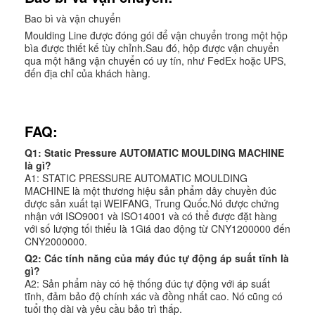
Bao bì và vận chuyển
Moulding Line được đóng gói để vận chuyển trong một hộp
bìa được thiết kế tùy chỉnh.Sau đó, hộp được vận chuyển
qua một hãng vận chuyển có uy tín, như FedEx hoặc UPS,
đến địa chỉ của khách hàng.
FAQ:
Q1: Static Pressure AUTOMATIC MOULDING MACHINE
là gì?
A1: STATIC PRESSURE AUTOMATIC MOULDING
MACHINE là một thương hiệu sản phẩm dây chuyền đúc
được sản xuất tại WEIFANG, Trung Quốc.Nó được chứng
nhận với ISO9001 và ISO14001 và có thể được đặt hàng
với số lượng tối thiểu là 1Giá dao động từ CNY1200000 đến
CNY2000000.
Q2: Các tính năng của máy đúc tự động áp suất tĩnh là
gì?
A2: Sản phẩm này có hệ thống đúc tự động với áp suất
tĩnh, đảm bảo độ chính xác và đồng nhất cao. Nó cũng có
tuổi thọ dài và yêu cầu bảo trì thấp.