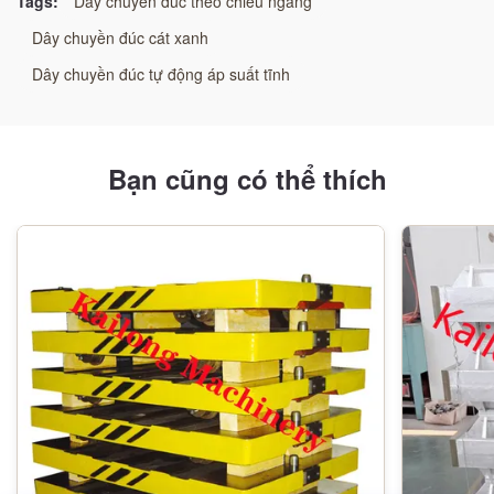
Tags:
Dây chuyền đúc theo chiều ngang
moulding_safety:
Dây chuyền đúc cát xanh
An toàn cao
Dây chuyền đúc tự động áp suất tĩnh
moulding_adaptability:
Khả năng thích ứng cao
Bạn cũng có thể thích
moulding_efficiency:
Hiệu quả cao
moulding_durability:
Độ bền cao
Vật liệu:
Kim loại/Nhựa/Gỗ