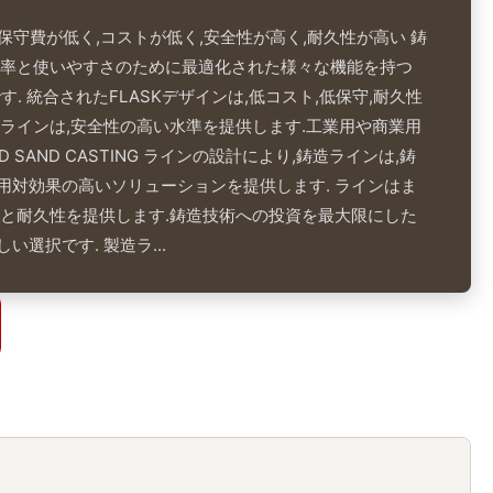
: 保守費が低く,コストが低く,安全性が高く,耐久性が高い 鋳
効率と使いやすさのために最適化された様々な機能を持つ
す. 統合されたFLASKデザインは,低コスト,低保守,耐久性
造ラインは,安全性の高い水準を提供します.工業用や商業用
D SAND CASTING ラインの設計により,鋳造ラインは,鋳
用対効果の高いソリューションを提供します. ラインはま
性と耐久性を提供します.鋳造技術への投資を最大限にした
選択です. 製造ラ...