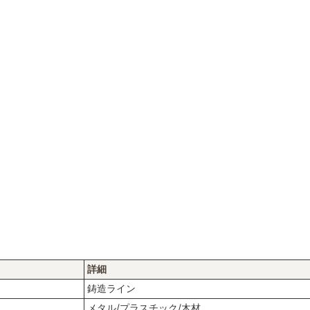
詳細
鋳造ライン
メタル/プラスチック/木材