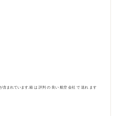
ています.箱 は 評判 の 良い 航空 会社 で 送れ ます