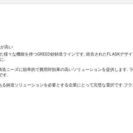
性が高い
々な機能を持つGREED砂鋳造ラインです. 統合されたFLASKデザイ
に.
ラインは,鋳造ニーズに効率的で費用対効果の高いソリューションを提供します
す.
のある鋳造ソリューションを必要とする企業にとって完璧な選択です.フラ