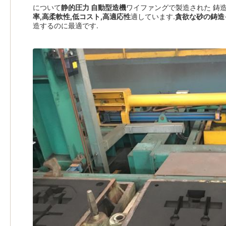
について
静的圧力 自動型造機
ワイファングで製造された 鋳
率,高柔軟性,低コスト,高適応性
適しています.
貪欲な砂の鋳造
造するのに最適です.