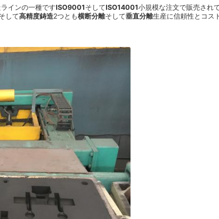
造ラインの一種です
ISO9001
そして
ISO14001
小規模な注文で販売されて
そして
高精度鋳造
2つとも
横断分離
そして
垂直分離
生産に信頼性とコス