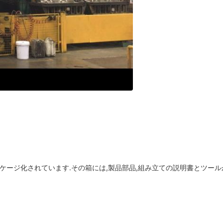
ジ化されています.その箱には,製品部品,組み立ての説明書とツールが含まれ