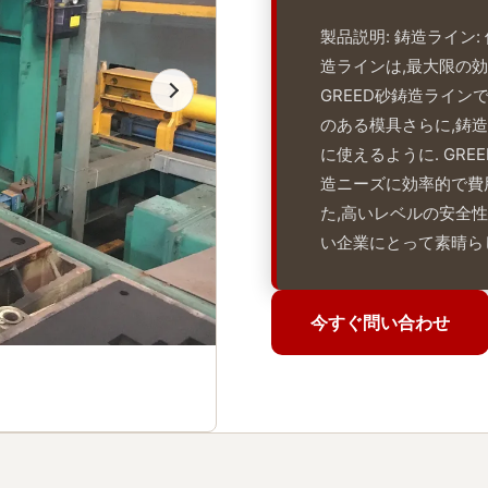
製品説明: 鋳造ライン
造ラインは,最大限の
GREED砂鋳造ラインで
のある模具さらに,鋳
に使えるように. GREE
造ニーズに効率的で費
た,高いレベルの安全
い企業にとって素晴らしい
今すぐ問い合わせ
今すぐ問い合わせ