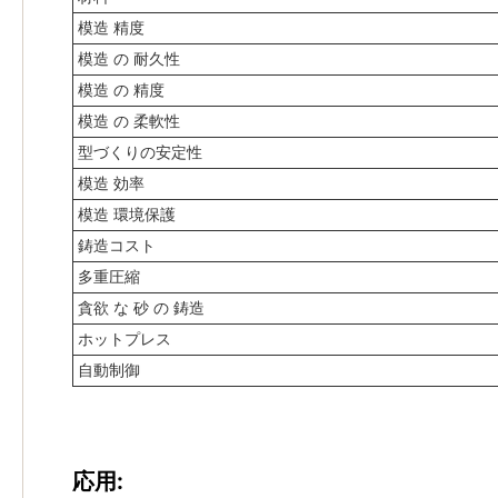
模造 精度
模造 の 耐久性
模造 の 精度
模造 の 柔軟性
型づくりの安定性
模造 効率
模造 環境保護
鋳造コスト
多重圧縮
貪欲 な 砂 の 鋳造
ホットプレス
自動制御
応用: