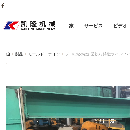
家
サービス
ビデオ
製品
モールド・ライン
プロの砂鋳造 柔軟な鋳造ライン パ