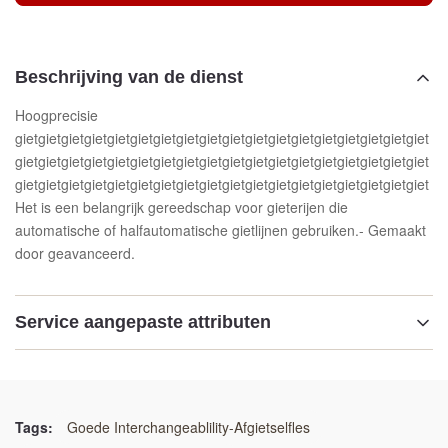
Beschrijving van de dienst
Hoogprecisie
gietgietgietgietgietgietgietgietgietgietgietgietgietgietgietgietgietgiet
gietgietgietgietgietgietgietgietgietgietgietgietgietgietgietgietgietgiet
gietgietgietgietgietgietgietgietgietgietgietgietgietgietgietgietgietgiet
Het is een belangrijk gereedschap voor gieterijen die
automatische of halfautomatische gietlijnen gebruiken.- Gemaakt
door geavanceerd.
Service aangepaste attributen
Markeren:
Duurzame gietfles
,
Automatische gietlijn
,
Vlokken voor gietwerk
Tags:
Goede Interchangeablility-Afgietselfles