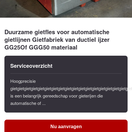
Duurzame gietfles voor automatische
gietlijnen Gietfabriek van ductiel ijzer
GG25Of GGG50 materiaal
Serviceoverzicht
Hoogprecisie
gietgietgietgietgietgietgietgietgietgietgietgietgietgietgietgietgietgie
is een belangrijk gereedschap voor gieterijen die
automatische of ...
Nu aanvragen