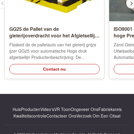
GG25 de Pallet van de
ISO9001 
gieterijoverdracht voor het Afgietsellijn
hoge Pr
van Hoge drukflasked
Flasked de de palletauto van het gieterij grijze
Zand Giet
ijzer GG25 voor automatische Hoge druk
Uitwissel
afgietsellijn Productenbeschrijving: De
Automatis
palletauto is een hulpmiddel in gieterijen wordt
Productom
gebruikt die. Wanneer het werk van de
Contact nu
zandflesse
afgietselmachine, Palletauto vier wielen heeft,
vormfles, 
wat het vervoer van de vormdoos ...
hulpmiddel
of demi-aut
Huis
Producten
Video's
VR Toon
Ongeveer Ons
Fabrieksreis
Kwaliteitscontrole
Contacteer Ons
Verzoek Om Een Citaat