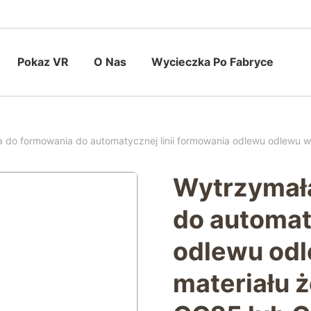
Pokaz VR
O Nas
Wycieczka Po Fabryce
a do formowania do automatycznej linii formowania odlewu odlewu
Wytrzymała
do automat
odlewu od
materiału 