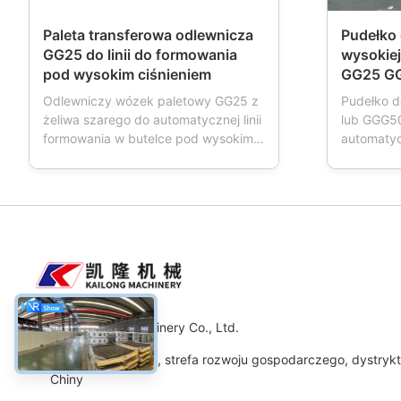
Paleta transferowa odlewnicza
Pudełko 
GG25 do linii do formowania
wysokiej
pod wysokim ciśnieniem
GG25 G
Odlewniczy wózek paletowy GG25 z
Pudełko d
żeliwa szarego do automatycznej linii
lub GGG5
formowania w butelce pod wysokim
automatycz
ciśnieniem Opis produktów: Wózek
produktu:
paletowy to narzędzie stosowane w
również s
odlewniach.Gdy maszyna do
skrzynką 
formowania działa, wózek paletowy
formiersk
ma cztery koła, które napędzają
piaskiem,
transport pudła formy, wózek
narzędzie
paletowy ...
korzystają
Weifang Kailong Machinery Co., Ltd.
Adres: Droga nr 11, strefa rozwoju gospodarczego, dystrykt
Chiny