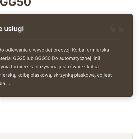
GGG50
 usługi
o odlewania o wysokiej precyzji Kolba formierska
ateriał GG25 lub GGG50 Do automatycznej linii
zynia formierska nazywana jest również kolbą
mierską, kolbą piaskową, skrzynką piaskową, co jest
a ...