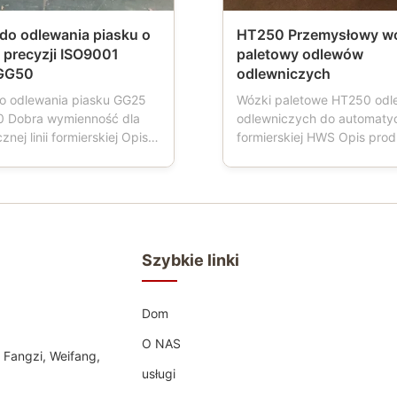
do odlewania piasku o
HT250 Przemysłowy w
 precyzji ISO9001
paletowy odlewów
GG50
odlewniczych
o odlewania piasku GG25
Wózki paletowe HT250 od
0 Dobra wymienność dla
odlewniczych do automatycz
nej linii formierskiej Opis
formierskiej HWS Opis pro
 Piaskowce nazywane są
Wózek paletowy to narzędz
krzynką formierską,
stosowane w odlewniach.G
formierską, skrzynką
maszyna do formowania dzi
ą, piaskownicą, skrzynką z
wózek paletowy ma cztery 
 co jest ważnym
które napędzają transport 
m dla odlewni
formy, wózek paletowy jest
Szybkie linki
cych z ...
wykonany z materiału ...
Dom
O NAS
 Fangzi, Weifang,
usługi