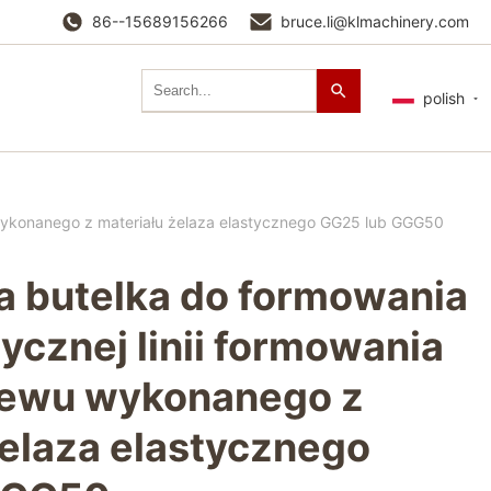
86--15689156266
bruce.li@klmachinery.com
polish
 wykonanego z materiału żelaza elastycznego GG25 lub GGG50
 butelka do formowania
ycznej linii formowania
lewu wykonanego z
żelaza elastycznego