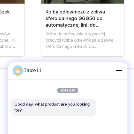
ózek
Kolby odlewnicze z żeliwa
sferoidalnego GGG50 do
automatycznej linii do
formowania HWS
lewów
Kolba do odlewania o wysokiej
nej linii
precyzji Kolba odlewnicza z żeliwa
duktów:
sferoidalnego GGG50 do
ie
automatycznej linii do formowania
dy
HWS Skrzynka formierska nazywana
ała,
również kolbą formierską, kolbą
Bruce Li
koła,
formierską, kolbą piaskową,
pudła
piaskownicą, która jest ważnym
 zwykle
narzędziem dla odlewni
usługi
korzystających z automatycznej ...
9:43 AM
Good day, what product are you looking 
Linia do formowania
for?
Pudełka formierskie
Pudełko do odlewania