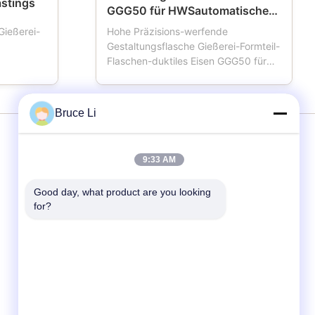
stings
GGG50 für HWSautomatische
Formteil-Linie
Gießerei-
Hohe Präzisions-werfende
Gestaltungsflasche Gießerei-Formteil-
Flaschen-duktiles Eisen GGG50 für
ttenauto
HWSautomatische Formteil-Linie
n
Formteilkasten nannte auch
enn die
Gestaltungsflasche, Formflasche,
Bruce Li
ten,
Sandflasche, Sandkasten, der
, das
wichtige Werkzeuge für Gießereien
wird
unter Verwendung der automatischen
Dienstleistungen
9:33 AM
 vom ...
oder demi...
Good day, what product are you looking 
Formteil-Linie
for?
Formteil-Kästen
Gießerei-Formteil-Kasten
Formteil-Kästen für Metallgießerei
Gestaltungsflasche