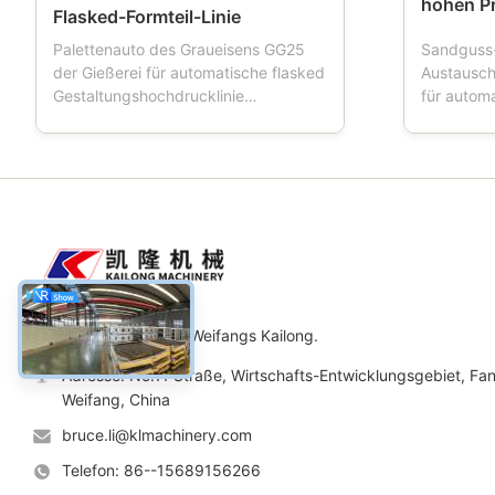
hohen P
Flasked-Formteil-Linie
Palettenauto des Graueisens GG25
Sandguss
der Gießerei für automatische flasked
Austausc
Gestaltungshochdrucklinie
für autom
Produktbeschreibung: Palettenauto
Produkt-B
ist ein Werkzeug, das in den
nannten a
Gießereien benutzt wird. Wenn die
Formteilfl
Gestaltungsmaschinenarbeiten,
Sandflasc
Palettenauto vier Räder hat, das
wichtige 
Formkastentransport fährt, wird
unter Ver
Palettenaut...
oder demi.
Maschinerie Co., Ltd. Weifangs Kailong.
Adresse: No.11 Straße, Wirtschafts-Entwicklungsgebiet, Fan
Weifang, China
bruce.li@klmachinery.com
Telefon: 86--15689156266