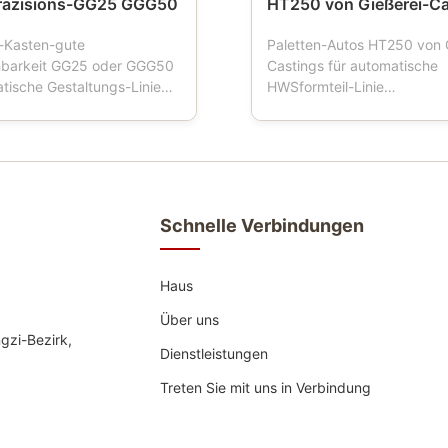
räzisions-GG25 GGG50
HT250 von Gießerei-Ca
-Kasten-gute
Paletten-Autos HT250 von 
hbarkeit GG25 oder GGG50
Castings für automatische
atische Gestaltungs-Linie
HWSformteil-Linie
eschreibung: Sandflaschen
Produktbeschreibung: Pale
uch Formteilkasten,
ist ein Werkzeug, das in de
asche, Formflasche,
Gießereien benutzt wird. W
he, Sandkasten, der
Gestaltungsmaschinenarbei
Werkzeuge für Gießereien
Palettenauto vier Räder hat
wendung der automatischen
Formkastentransport fährt, 
Schnelle Verbindungen
..
Palettenauto normalerweise
Haus
Über uns
gzi-Bezirk,
Dienstleistungen
Treten Sie mit uns in Verbindung