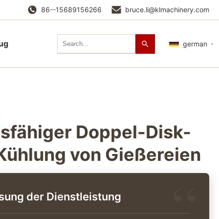
86--15689156266
bruce.li@klmachinery.com
lug
german
fähiger Doppel-Disk-
 Kühlung von Gießereien
ng der Dienstleistung