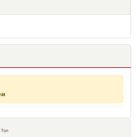
rät
 Ton