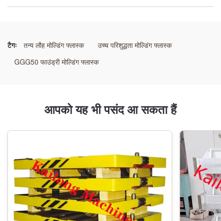
मशीनिंग:
सीएनसी मशीनिंग केंद्र
टैगः
तन्य लौह मोल्डिंग फ्लास्क
उच्च परिशुद्धता मोल्डिंग फ्लास्क
फ्लास्क कास्टिंग:
GGG50 फाउंड्री मोल्डिंग फ्लास्क
उष्मा उपचार
आकार:
आपको यह भी पसंद आ सकता हैं
स्वनिर्धारित
रंग:
चाँदी
पैकेजिंग:
दफ़्ती