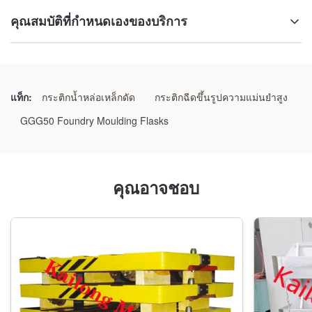
คุณสมบัติที่กำหนดเองของบริการ
เครื่องจักรกล:
ศูนย์เครื่องจักรกลซีเอ็นซี
แท็ก:
กระติกน้ำหล่อเหล็กดัด
กระติกฉีดขึ้นรูปความแม่นยำสูง
การหล่อขวด:
GGG50 Foundry Moulding Flasks
รักษาความร้อน
ขนาด:
คุณอาจชอบ
กำหนดเอง
สี:
เงิน
บรรจุภัณฑ์: