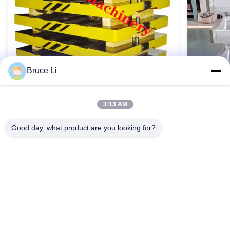
กล่องกระดาษ
วัสดุ:
GG25 /GGG50/เหล็กเชื่อม
Bruce Li
การตรวจสอบมิติ:
ฟาโร CMM
3:13 AM
GG25 Foundry Transfer Pallet สำหรับ
กล่องหล
สายการขึ้นรูปแบบขวดแรงดันสูง
แม่นยำสู
Good day, what product are you looking for?
การใช้งาน:
Foundry grey iron GG25 pallet car for
Sand Cas
ทางอุตสาหกรรม
automatic High pressure flasked moulding line
Interchang
Products description: Pallet car is a tool used in
Product De
foundries. When the moulding machine works,
moulding b
เน้น:
Pallet car has four wheels, which Is driving
flask, sand
ติดต่อตอนนี้
GG25 ขวดปั้น
,
ขวดปั้นลายไม้
,
ขวดปั้นสำหรับขนาดที่กำหนดเอง
mould box transportation, Pallet car is normally
foundries 
made from material of cast iron and then
moulding l
machined to meet specifications. Machined by
does not fa
advanced CNC machines and dimensions
process of 