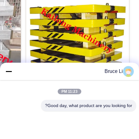
نقره
بسته بندی:
کارتن
مواد:
GG25 /GGG50/فولاد جوش
Bruce Li
بازرسی ابعاد:
FARO CMM
11:23 PM
پالت انتقال GG25 ریخته گری برای خط قالب
Good day, what product are you looking for?
استفاده:
بندی با فشار بالا
بالا GG25 GGG50
صنعتی
50 Good
Foundry grey iron GG25 pallet car for
ding Line
automatic High pressure flasked moulding line
so named
Products description: Pallet car is a tool used in
برجسته کردن:
ask, sand
foundries. When the moulding machine works,