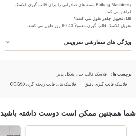
Kailong Machinery بسته های صادراتی را برای قالب گیری فلاسک
فراهم می کند.
Q5: تحویل چقدر طول می کشد؟
تحویل فلاسک قالب گیری معمولاً 40-60 روز طول می کشد.
ویژگی های سفارشی سرویس
ماشینکاری:
مرکز ماشینکاری CNC
برچسب ها:
فلاسک قالب چدن شکل پذیر
ریخته گری فلاسک:
فلاسک قالب گیری دقیق
فلاسک های قالب ریخته گری GGG50
حرارت درمانی
اندازه:
شما همچنین ممکن است دوست داشته باشید
سفارشی
رنگ: