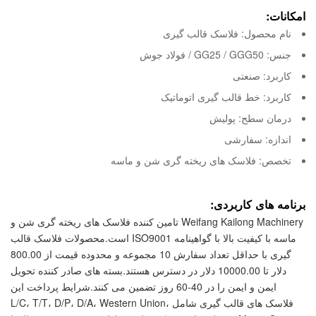
امکانات:
نام محصول: فلاسک قالب گیری
جنس: GG25 / GGG50 / فولاد جوش
کاربرد: صنعتی
کاربرد: خط قالب گیری اتوماتیک
درمان سطح: پولیش
اندازه: سفارشی
تخصص: فلاسک های ریخته گری شن و ماسه
برنامه های کاربردی:
Weifang Kailong Machinery تامین کننده فلاسک های ریخته گری شن و
ماسه با کیفیت بالا با گواهینامه ISO9001 است.محصولات فلاسک قالب
گیری با حداقل تعداد سفارش 10 مجموعه و محدوده قیمت از 800.00
دلار تا 10000.00 دلار در دسترس هستند.بسته های صادر کننده تحویل
ایمن و ایمن را در 40-60 روز تضمین می کنند.شرایط پرداخت این
فلاسک های قالب گیری شامل L/C، T/T، D/P، D/A، Western Union،