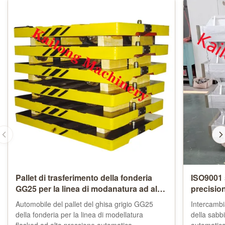
Pallet di trasferimento della fonderia
ISO9001 
GG25 per la linea di modanatura ad alta
precisi
pressione di Flasked
Automobile del pallet del ghisa grigio GG25
Intercamb
della fonderia per la linea di modellatura
della sabb