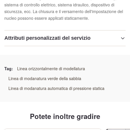
sistema di controllo elettrico, sistema idraulico, dispositivo di
sicurezza, ecc. La chiusura e il versamento dell'impostazione del
nucleo possono essere applicati staticamente.
Attributi personalizzati del servizio
Evidenziare:
Macchina idraulica a più pistoni
,
Linea di stampaggio automatica a più pistoni
,
Tag:
Linea orizzontalmente di modellatura
Sistema idraulico ad alta pressione
Linea di modanatura verde della sabbia
Linea di modanatura automatica di pressione statica
Potete inoltre gradire