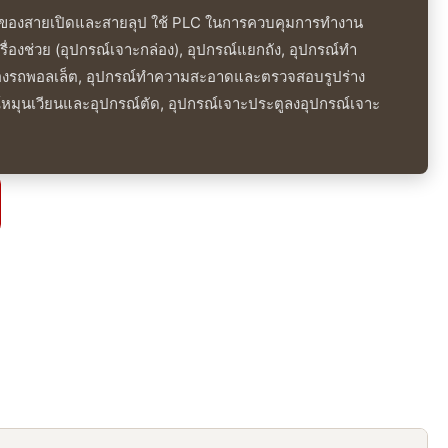
ภทของสายเปิดและสายลุป ใช้ PLC ในการควบคุมการทํางาน
ครื่องช่วย (อุปกรณ์เจาะกล่อง), อุปกรณ์แยกถัง, อุปกรณ์ทํา
งรถพอลเล็ต, อุปกรณ์ทําความสะอาดและตรวจสอบรูปร่าง
หมุนเวียนและอุปกรณ์ตัด, อุปกรณ์เจาะประตูลงอุปกรณ์เจาะ