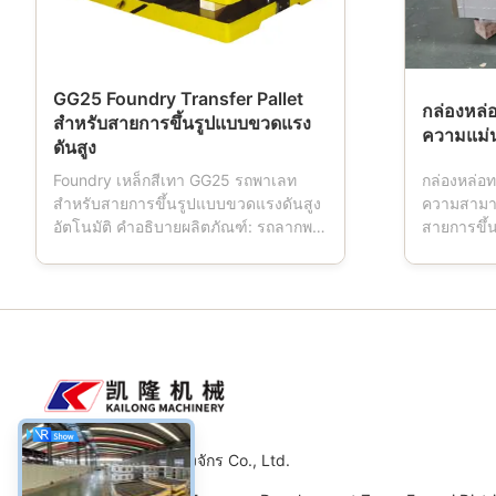
GG25 Foundry Transfer Pallet
กล่องหล
สำหรับสายการขึ้นรูปแบบขวดแรง
ความแม่
ดันสูง
Foundry เหล็กสีเทา GG25 รถพาเลท
กล่องหล่อ
สำหรับสายการขึ้นรูปแบบขวดแรงดันสูง
ความสามาร
อัตโนมัติ คำอธิบายผลิตภัณฑ์: รถลากพา
สายการขึ้น
เลทเป็นเครื่องมือที่ใช้ในโรงหล่อเมื่อ
สินค้า: กร
เครื่องปั้นทำงาน รถ Pallet มีสี่ล้อซึ่งกำลัง
หล่อ, ขวดข
ขับเคลื่อนการขนส่งกล่องแม่พิมพ์ รถ
ทราย, กระต
Pallet มักทำจากวัสดุเหล็กหล่อแล้วกลึงให้
สำคัญสำหรั
ตรงตามข้อกำหนดกลึงด้วยเครื่องจักร
แบบอัตโนมัต
CNC ขั้นส...
ว่ารูปร่างข
เหวยฟาง Kailong เครื่องจักร Co., Ltd.