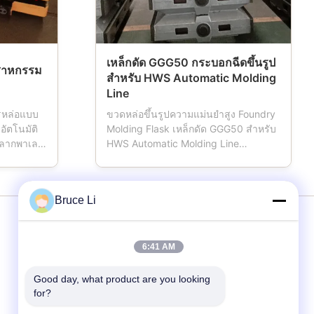
เหล็กดัด GGG50 กระบอกฉีดขึ้นรูป
สาหกรรม
สำหรับ HWS Automatic Molding
Line
หล่อแบบ
ขวดหล่อขึ้นรูปความแม่นยำสูง Foundry
อัตโนมัติ
Molding Flask เหล็กดัด GGG50 สำหรับ
ถลากพาเลท
HWS Automatic Molding Line
่อเครื่องปั้น
Moulding box มีชื่อเรียกอีกชื่อหนึ่งว่า
ังขับ
molding flask, mould flask, sand
 รถ Pallet
flask, sand box ซึ่งเป็นเครื่องมือสำคัญ
Bruce Li
ึงให้ตรง
สำหรับโรงหล่อโดยใช้สายการขึ้นรูป
จักร CNC
อัตโนมัติหรือกึ่งอัตโนมัติกลึงด้วย
เครื่องจักร CNC ขั้นสูง...
บริการ
6:41 AM
Good day, what product are you looking 
สายปั้น
for?
กล่องปั้น