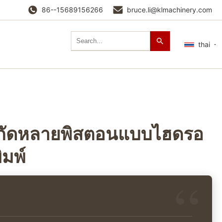
86--15689156266
bruce.li@klmachinery.com
thai
์สกัดหลายพิสตอนแบบไฮดรอ
ิมพ์