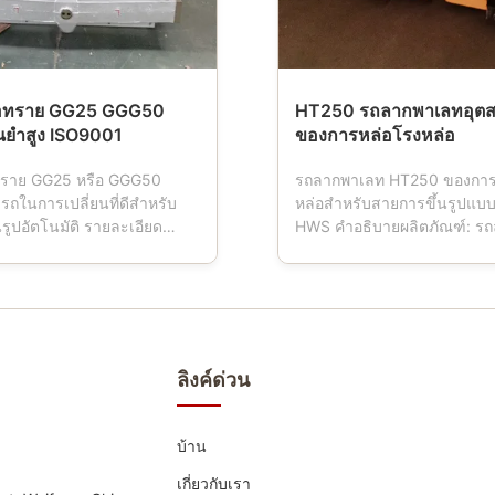
่อทราย GG25 GGG50
HT250 รถลากพาเลทอุต
นยำสูง ISO9001
ของการหล่อโรงหล่อ
ทราย GG25 หรือ GGG50
รถลากพาเลท HT250 ของการ
ถในการเปลี่ยนที่ดีสำหรับ
หล่อสำหรับสายการขึ้นรูปแบบ
รูปอัตโนมัติ รายละเอียด
HWS คำอธิบายผลิตภัณฑ์: ร
ะติกทรายเรียกอีกอย่างว่ากล่อง
เป็นเครื่องมือที่ใช้ในโรงหล่อเมื
ึ้นรูป, ขวดแม่พิมพ์, กระติก
ทำงาน รถ Pallet มีสี่ล้อซึ่งกำล
ิกทราย ซึ่งเป็นเครื่องมือ
เคลื่อนการขนส่งกล่องแม่พิมพ์
บโรงหล่อที่ใช้สายการขึ้นรูป
มักทำจากวัสดุเหล็กหล่อแล้วกล
ิหรือกึ่งอัตโนมัติเพื่อให้แน่ใจ
ตามข้อกำหนดกลึงด้วยเครื่อง
องท...
ขั้นสูงและ...
ลิงค์ด่วน
บ้าน
เกี่ยวกับเรา