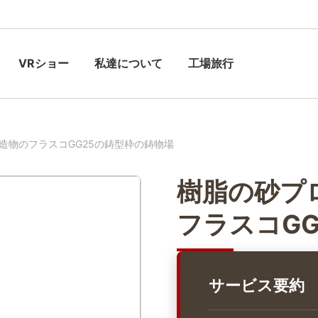
VRショー
私達について
工場旅行
造物のフラスコGG25の鋳型枠の鋳物場
樹脂の砂プ
フラスコG
サービス要約