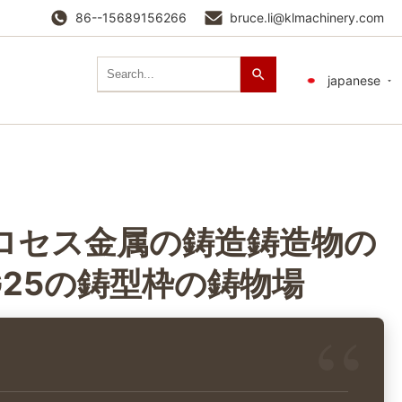
86--15689156266
bruce.li@klmachinery.com
japanese
ロセス金属の鋳造鋳造物の
G25の鋳型枠の鋳物場