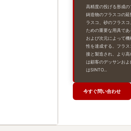
高精度の投げる形成の
鋳造物のフラスコの延
ラスコ、砂のフラスコ
ための重要な用具であ
および次元によって機
性を達成する。フラス
接と製造され、より高
は顧客のデッサンおよ
はSINTO...
今すぐ問い合わせ
今すぐ問い合わせ