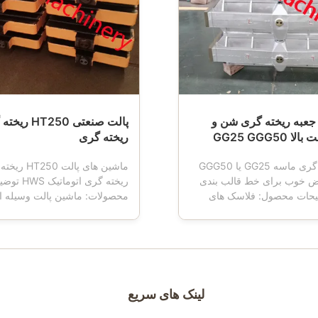
ISO900 جعبه ریخته گری شن و
پالت صنعتی HT250
GG25 GGG50
ریخته گری
جعبه ریخته گری ماسه GG25 یا GGG50
ماشین های پالت
یض خوب برای خط قالب بندی
ریخته گری اتوماتی
یحات محصول: فلاسک های
محصولات: ماشین پالت وسیله 
نین جعبه قالب گیری ،
در ریخته گری استفاده می شود.
 گیری ، فلاسک قالب ، فلاسک
دستگاه قالب گیری کار می کند 
عبه ماسه ای نامیده می شوند
پالت دارای چهار چرخ است ، که
رهای مهم ریخته گری با استفاده
نقل جعبه قالب را انجام می دهد
ندی اتوماتیک یا نیمه اتوماتیک
پالت معمولاً از جنس چدن ساخت
.
سپس مطابق با م...
لینک های سریع