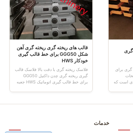
قالب های ریخته گری ریخته گری آهن
 ریخته گری
شکل GGG50 برای خط قالب گیری
خودکار HWS
 HT250 ریخته گری برای
فلاسک ریخته گری با دقت بالا فلاسک قالب
ک HWS توضیحات
گیری ریخته گری چدن داکتیل GGG50
ای است که
برای خط قالب گیری اتوماتیک HWS جعبه
هنگامی که
قالب‌گیری همچنین فلاسک قالب‌گیری،
، ماشین
فلاسک قالب، فلاسک شنی، جعبه ماسه را
 حمل و
نیز نامید که ابزار مهمی برای ریخته‌گری با
 ، ماشین
استفاده از خط قالب‌گیری اتوماتیک یا نیمه
ه شده و
اتوماتیک است.ماشین آلات پیشرفته CNC
و اب...
خدمات