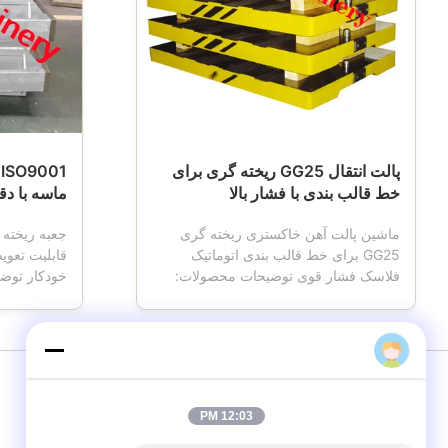
پالت انتقال GG25 ریخته گری برای
1
خط قالب بندی با فشار بالا
ماسه با دقت بالا 
ماشین پالت آهن خاکستری ریخته گری
GG25 برای خط قالب بندی اتوماتیک
قابلیت تعو
فلاسک فشار قوی توضیحات محصولات:
خودکار توض
ماشین پالت وسیله ای است که در ریخته
ماسه ای همچ
گری استفاده می شود.هنگامی که دستگاه
فلاسک قالب
قالب گیری کار می کند ، ماشین پالت
ماسه ای ، ج
دارای چهار چرخ است ، که حمل و نقل
، که از ابزا
جعبه قالب را انجام می دهد ، ماشین پالت
از خط قالب ب
معمولاً از جنس چدن ساخته ...
است.برای ..
12:03 PM