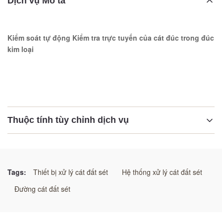
Dịch vụ Mô tả
Kiểm soát tự động Kiểm tra trực tuyến của cát đúc trong đúc
kim loại
Thuộc tính tùy chỉnh dịch vụ
Làm nổi bật:
Kiểm tra trực tuyến tự động của cát đúc
,
Kiểm tra trực tuyến của cát đúc tự động
,
Tags:
Thiết bị xử lý cát đất sét
Hệ thống xử lý cát đất sét
Thép đúc thử nghiệm trực tuyến của cát đúc
Đường cát đất sét